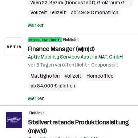
Wien 22. Bezirk (Donaustadt)
,
Großraum Graz
,
O
Vollzeit, Teilzeit
ab 2.949 € monatlich
Merken
Einblicke
Finance Manager (w|m|d)
Aptiv Mobility Services Austria MAT. GmbH
vor 6 Tagen veröffentlicht
Gesponsert
Mattighofen
Vollzeit
Homeoffice
ab 84.000 € jährlich
Merken
Einblicke
Stellvertretende Produktionsleitung
(m/w/d)