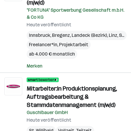
(m/w/d)
"FORTUNA" Sportwerbung Gesellschaft m.b.H.
& Co KG
Heute veröffentlicht
Innsbruck
,
Bregenz
,
Landeck (Bezirk)
,
Linz
,
St. Pölten
Freelancer*in, Projektarbeit
ab 4.000 € monatlich
Merken
Mitarbeiter:in Produktionsplanung,
Auftragsbearbeitung &
Stammdatenmanagement (m/w/d)
Guschlbauer GmbH
Heute veröffentlicht
St. Willibald
Vollzeit, Teilzeit