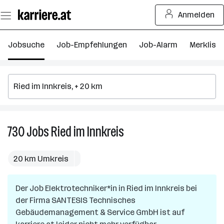
Zum
Anmelden
Seiteninhalt
springen
Jobsuche
Job-Empfehlungen
Job-Alarm
Merkliste
730
Jobs
Ried im Innkreis
730
Jobs
in
20 km Umkreis
Ried
im
Der Job
Elektrotechniker*in
in
Innkreis
Ried im Innkreis
bei
der Firma
SANTESIS Technisches
Gebäudemanagement & Service GmbH
ist auf