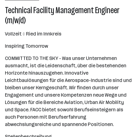
Ried im Innkreis
Technical Facility Management Engineer
(m/w/d)
Vollzeit ■ Ried im Innkreis
Inspiring Tomorrow
COMMITTED TO THE SKY - Was unser Unternehmen
ausmacht, ist die Leidenschaft, über die bestehenden
Horizonte hinauszugehen. Innovative
Leichtbaulösungen für die Aerospace-Industrie sind und
bleiben unser Kerngeschäft. Wir finden durch unser
Engagement und unsere Kompetenzen neue Wege und
Lösungen für die Bereiche Aviation, Urban Air Mobility
und Space. FACC bietet sowohl Berufseinsteigern als
auch Personen mit Berufserfahrung
abwechslungsreiche und spannende Positionen.
Stellenbeschreibung