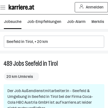
Zum
Anmelden
Seiteninhalt
springen
Jobsuche
Job-Empfehlungen
Job-Alarm
Merkliste
489
Jobs
Seefeld in Tirol
489
Jobs
in
20 km Umkreis
Seefeld
in
Der Job
Außendienstmitarbeiter:in - Seefeld &
Tirol
Umgebung
in
Seefeld in Tirol
bei der Firma
Coca-
Cola HBC Austria GmbH
ist auf karriere.at leider