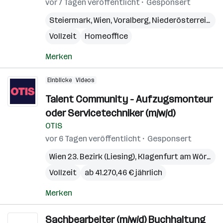
vor 7 Tagen veröffentlicht
Gesponsert
Steiermark
,
Wien
,
Voralberg
,
Niederösterreich
,
B
Vollzeit
Homeoffice
Merken
Einblicke
Videos
Talent Community - Aufzugsmonteur
oder Servicetechniker (m/w/d)
OTIS
vor 6 Tagen veröffentlicht
Gesponsert
Wien 23. Bezirk (Liesing)
,
Klagenfurt am Wörthersee
Vollzeit
ab 41.270,46 € jährlich
Merken
Sachbearbeiter (m/w/d) Buchhaltung