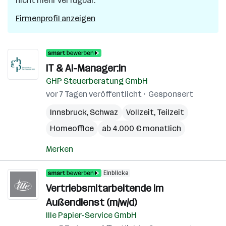
nicht mehr verfügbar.
Firmenprofil anzeigen
IT & AI-Manager:in
GHP Steuerberatung GmbH
vor 7 Tagen veröffentlicht
Gesponsert
Innsbruck
,
Schwaz
Vollzeit, Teilzeit
Homeoffice
ab 4.000 € monatlich
Merken
Einblicke
Vertriebsmitarbeitende im
Außendienst (m/w/d)
Ille Papier-Service GmbH