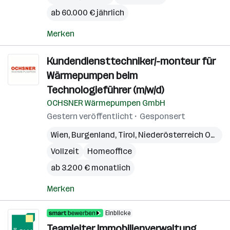
ab 60.000 € jährlich
Merken
Kundendiensttechniker/-monteur für
Wärmepumpen beim
Technologieführer (m/w/d)
OCHSNER Wärmepumpen GmbH
Gestern veröffentlicht
Gesponsert
Wien
,
Burgenland
,
Tirol
,
Niederösterreich Ost
,
O
Vollzeit
Homeoffice
ab 3.200 € monatlich
Merken
Einblicke
Teamleiter Immobilienverwaltung