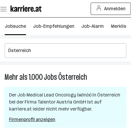
Zum
Anmelden
Seiteninhalt
springen
Jobsuche
Job-Empfehlungen
Job-Alarm
Merkliste
Mehr als 1.000
Jobs
Österreich
Mehr
als
1.000
Der Job
Medical Lead Oncology (w/m/x)
in
Österreich
Jobs
bei der Firma
Talentor Austria GmbH
ist auf
in
karriere.at leider nicht mehr verfügbar.
Österreich
Firmenprofil anzeigen