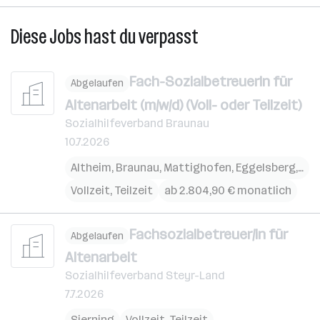
Diese Jobs hast du verpasst
Fach-SozialbetreuerIn für
Abgelaufen
Altenarbeit (m/w/d) (Voll- oder Teilzeit)
Sozialhilfeverband Braunau
10.7.2026
Altheim
,
Braunau
,
Mattighofen
,
Eggelsberg
,
Ost
Vollzeit, Teilzeit
ab 2.804,90 € monatlich
Fachsozialbetreuer/in für
Abgelaufen
Altenarbeit
Sozialhilfeverband Steyr-Land
7.7.2026
Sierning
Vollzeit, Teilzeit