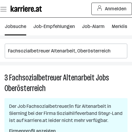
Zum
Anmelden
Seiteninhalt
springen
Jobsuche
Job-Empfehlungen
Job-Alarm
Merkliste
3
Fachsozialbetreuer Altenarbeit
Jobs
3
Fa
Oberösterreich
Al
J
in
Der Job
Fachsozialbetreuer/in für Altenarbeit
in
O
Sierning
bei der Firma
Sozialhilfeverband Steyr-Land
ist auf karriere.at leider nicht mehr verfügbar.
Firmenprofil anzeigen