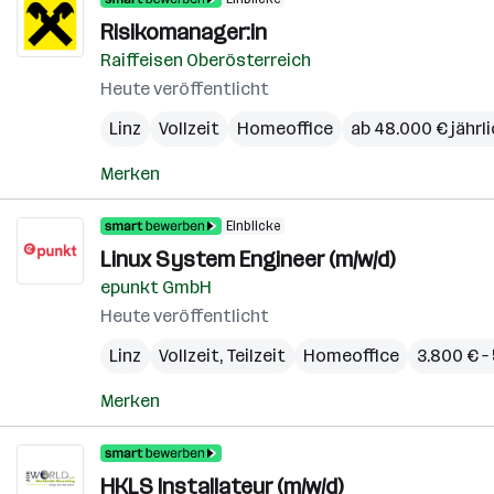
Risikomanager:in
Raiffeisen Oberösterreich
Heute veröffentlicht
Linz
Vollzeit
Homeoffice
ab 48.000 € jährl
Merken
Einblicke
Linux System Engineer (m/w/d)
epunkt GmbH
Heute veröffentlicht
Linz
Vollzeit, Teilzeit
Homeoffice
3.800 € –
Merken
HKLS Installateur (m/w/d)