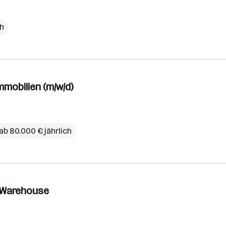
ch
mobilien (m/w/d)
ab 80.000 € jährlich
a Warehouse