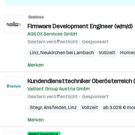
Einblicke
Firmware Development Engineer (w/m/d)
AGILOX Services GmbH
Gestern veröffentlicht
Gesponsert
Linz
,
Neukirchen bei Lambach
Vollzeit
Homeo
Merken
Kundendiensttechniker Oberösterreich (
Vaillant Group Austria GmbH
Gestern veröffentlicht
Gesponsert
Steyr
,
Ansfelden
,
Linz
Vollzeit
ab 3.028 € mo
Merken