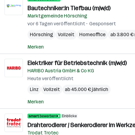
Bautechniker:in Tiefbau (m/w/d)
Marktgemeinde Hörsching
vor 6 Tagen veröffentlicht
Gesponsert
Hörsching
Vollzeit
Homeoffice
ab 3.800 €
Merken
Elektriker für Betriebstechnik (m/w/d)
HARIBO Austria GmbH & Co KG
Heute veröffentlicht
Linz
Vollzeit
ab 45.000 € jährlich
Merken
Einblicke
Drahterodierer / Senkerodierer im Werkz
Trodat Trotec