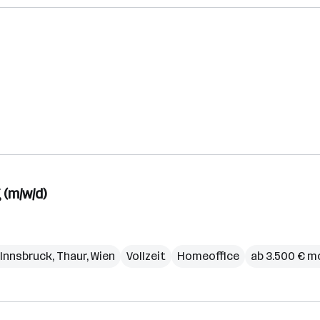
 (m/w/d)
Innsbruck
,
Thaur
,
Wien
Vollzeit
Homeoffice
ab 3.500 € m