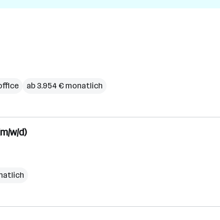
ffice
ab 3.954 € monatlich
m/w/d)
natlich