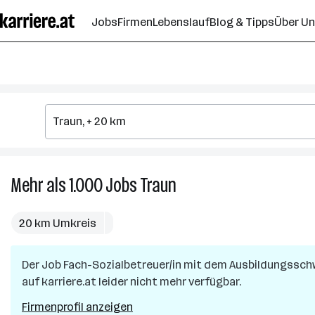
Zum
Jobs
Firmen
Lebenslauf
Blog & Tipps
Über U
Seiteninhalt
springen
Mehr als 1.000
Jobs
Traun
Mehr
als
1.000
20 km Umkreis
Jobs
in
Der Job
Fach-Sozialbetreuer/in mit dem Ausbildungsschw
Traun
auf karriere.at leider nicht mehr verfügbar.
Firmenprofil anzeigen