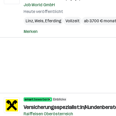
Job World GmbH
Heute veröffentlicht
Linz
,
Wels
,
Eferding
Vollzeit
ab 3.700 € monat
Merken
Einblicke
Versicherungsspezialist:in/Kundenberate
Raiffeisen Oberösterreich