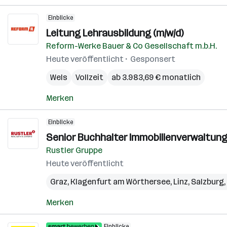
Einblicke
Leitung Lehrausbildung (m/w/d)
Reform-Werke Bauer & Co Gesellschaft m.b.H.
Heute veröffentlicht
Gesponsert
Wels
Vollzeit
ab 3.983,69 € monatlich
Merken
Einblicke
Senior Buchhalter Immobilienverwaltung
Rustler Gruppe
Heute veröffentlicht
Graz
,
Klagenfurt am Wörthersee
,
Linz
,
Salzburg
,
Merken
Einblicke