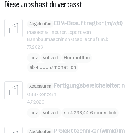
Diese Jobs hast du verpasst
ECM-Beauftragter (m/w/d)
Abgelaufen
Plasser & Theurer, Export von
Bahnbaumaschinen Gesellschaft m.b.H.
7.7.2026
Linz
Vollzeit
Homeoffice
ab 4.000 € monatlich
Fertigungsbereichsleiter:in
Abgelaufen
ÖBB-Konzern
4.7.2026
Linz
Vollzeit
ab 4.296,44 € monatlich
Projekttechniker (w/m/d) im
Abgelaufen