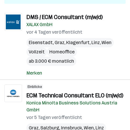
DMS / ECM Consultant (m/w/d)
XALAX GmbH
vor 4 Tagen veröffentlicht
Eisenstadt
,
Graz
,
Klagenfurt
,
Linz
,
Wien
Vollzeit
Homeoffice
ab 3.000 € monatlich
Merken
Einblicke
ECM Technical Consultant ELO (m/w/d)
Konica Minolta Business Solutions Austria
GmbH
vor 5 Tagen veröffentlicht
Graz
,
Salzburg
,
Innsbruck
,
Wien
,
Linz