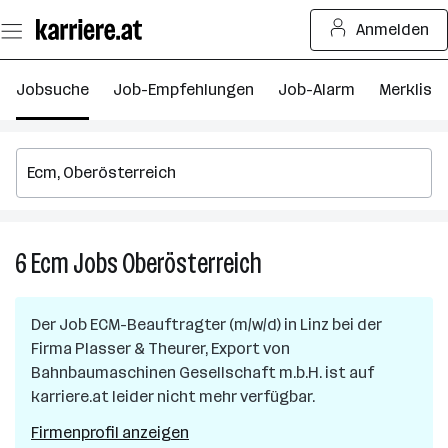
Zum
Anmelden
Seiteninhalt
springen
Jobsuche
Job-Empfehlungen
Job-Alarm
Merkliste
6
Ecm
Jobs
Oberösterreich
6
Ecm
Jobs
Der Job
ECM-Beauftragter (m/w/d)
in
Linz
bei der
in
Firma
Plasser & Theurer, Export von
Oberösterreich
Bahnbaumaschinen Gesellschaft m.b.H.
ist auf
karriere.at leider nicht mehr verfügbar.
Firmenprofil anzeigen