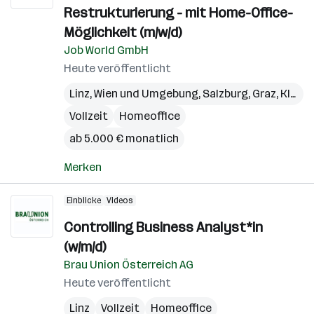
Restrukturierung - mit Home-Office-
Möglichkeit (m/w/d)
Job World GmbH
Heute veröffentlicht
Linz
,
Wien und Umgebung
,
Salzburg
,
Graz
,
Klagenfurt
Vollzeit
Homeoffice
ab 5.000 € monatlich
Merken
Einblicke
Videos
Controlling Business Analyst*in
(w/m/d)
Brau Union Österreich AG
Heute veröffentlicht
Linz
Vollzeit
Homeoffice