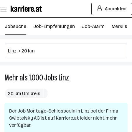
Zum
Anmelden
Seiteninhalt
springen
Jobsuche
Job-Empfehlungen
Job-Alarm
Merkliste
Mehr als 1.000
Jobs
Linz
Mehr
als
1.000
20 km Umkreis
Jobs
in
Der Job
Montage-Schlosser/in
Linz
in
Linz
bei der Firma
Swietelsky AG
ist auf karriere.at leider nicht mehr
verfügbar.