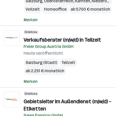
Salzburg
,
Oberösterreich
,
Kärnten
,
Niederösterreich
Vollzeit
Homeoffice
ab 5.700 € monatlich
Merken
Einblicke
Verkaufsberater (m/w/d) in Teilzeit
Freier Group Austria GmbH
Heute veröffentlicht
Salzburg (Stadt)
Teilzeit
ab 2.251 € monatlich
Merken
Einblicke
Gebietsleiter im Außendienst (m/w/d) –
Etiketten
Sales Passion GmbH