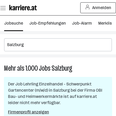
Zum
Anmelden
Seiteninhalt
springen
Jobsuche
Job-Empfehlungen
Job-Alarm
Merkliste
Mehr als 1.000
Jobs
Salzburg
Mehr
als
1.000
Der Job
Lehrling Einzelhandel - Schwerpunkt
Jobs
Gartencenter (m/w/d)
in
Salzburg
bei der Firma
OBI
in
Bau- und Heimwerkermärkte
ist auf karriere.at
Salzburg
leider nicht mehr verfügbar.
Firmenprofil anzeigen