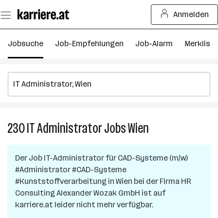
Zum
Anmelden
Seiteninhalt
springen
Jobsuche
Job-Empfehlungen
Job-Alarm
Merkliste
230
IT Administrator
Jobs
Wien
230
IT
Administrator
Der Job
IT-Administrator für CAD-Systeme (m/w)
Jobs
#Administrator #CAD-Systeme
in
#Kunststoffverarbeitung
in
Wien
bei der Firma
HR
Wien
Consulting Alexander Wozak GmbH
ist auf
karriere.at leider nicht mehr verfügbar.