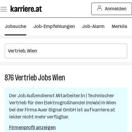
Zum
Anmelden
Seiteninhalt
springen
Jobsuche
Job-Empfehlungen
Job-Alarm
Merkliste
876
Vertrieb
Jobs
Wien
876
Vertrieb
Jobs
Der Job
Außendienst Mitarbeiter:in | Technischer
in
Vertrieb für den Elektrogroßhandel (m/w/x)
in
Wien
Wien
bei der Firma
Auer Signal GmbH
ist auf karriere.at
leider nicht mehr verfügbar.
Firmenprofil anzeigen