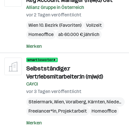
Key Account Manager (m/w/d) Ost
Allianz Gruppe in Österreich
vor 2 Tagen veröffentlicht
Wien 10. Bezirk (Favoriten)
Vollzeit
Homeoffice
ab 60.000 € jährlich
Merken
Selbstständige:r
Vertriebsmitarbeiter:in (m/w/d)
CAYCI
vor 3 Tagen veröffentlicht
Steiermark
,
Wien
,
Voralberg
,
Kärnten
,
Niederösterreich
Freelancer*in, Projektarbeit
Homeoffice
Merken