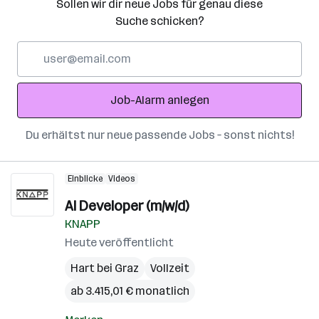
Sollen wir dir neue Jobs für genau diese
Suche schicken?
E-
Mail-
Adresse
Job-Alarm anlegen
Du erhältst nur neue passende Jobs – sonst nichts!
Einblicke
Videos
AI Developer (m/w/d)
KNAPP
Heute veröffentlicht
Hart bei Graz
Vollzeit
ab 3.415,01 € monatlich