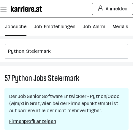
Zum
Anmelden
Seiteninhalt
springen
Jobsuche
Job-Empfehlungen
Job-Alarm
Merkliste
57
Python
Jobs
Steiermark
57
Python
Jobs
Der Job
Senior Software Entwickler – Python/Odoo
in
(w/m/x)
in
Graz, Wien
bei der Firma
epunkt GmbH
ist
Steiermark
auf karriere.at leider nicht mehr verfügbar.
Firmenprofil anzeigen