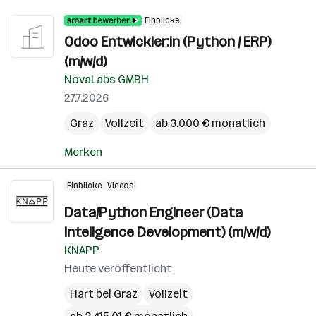
Einblicke
Odoo Entwickler:in (Python / ERP)
(m/w/d)
NovaLabs GMBH
27.7.2026
Graz
Vollzeit
ab 3.000 € monatlich
Merken
Einblicke
Videos
Data/Python Engineer (Data
Inteligence Development) (m/w/d)
KNAPP
Heute veröffentlicht
Hart bei Graz
Vollzeit