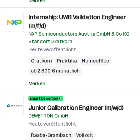
Merken
Internship: UWB Validation Engineer
(m/f/d)
NXP Semiconductors Austria GmbH & Co KG
Standort Gratkorn
Heute veröffentlicht
Gratkorn
Praktika
Homeoffice
ab 2.800 € monatlich
Merken
Junior Calibration Engineer (m/w/d)
DEWETRON GmbH
Heute veröffentlicht
Raaba-Grambach
Vollzeit