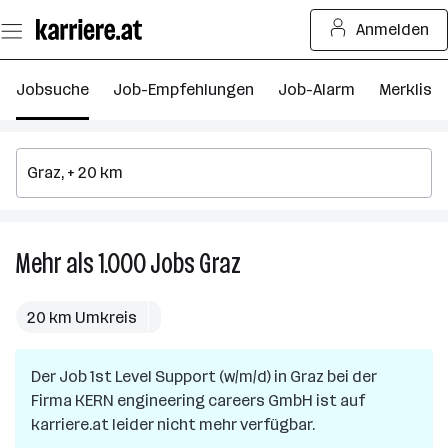
Zum
Anmelden
Seiteninhalt
springen
Jobsuche
Job-Empfehlungen
Job-Alarm
Merkliste
Mehr als 1.000
Jobs
Graz
Mehr
als
1.000
20 km Umkreis
Jobs
in
Der Job
1st Level Support (w/m/d)
Graz
in
Graz
bei der
Firma
KERN engineering careers GmbH
ist auf
karriere.at leider nicht mehr verfügbar.