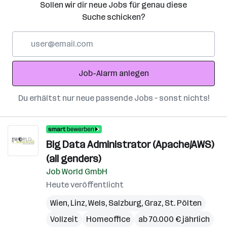
Sollen wir dir neue Jobs für genau diese
Suche schicken?
E-
Mail-
Adresse
Job-Alarm anlegen
Du erhältst nur neue passende Jobs – sonst nichts!
Big Data Administrator (Apache/AWS)
(all genders)
Job World GmbH
Heute veröffentlicht
Wien
,
Linz
,
Wels
,
Salzburg
,
Graz
,
St. Pölten
Vollzeit
Homeoffice
ab 70.000 € jährlich