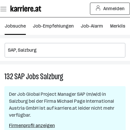
Zum
Anmelden
Seiteninhalt
springen
Jobsuche
Job-Empfehlungen
Job-Alarm
Merkliste
132
SAP
Jobs
Salzburg
132
SAP
Jobs
Der Job
Global Project Manager SAP (m/w/d)
in
in
Salzburg
bei der Firma
Michael Page International
Salzburg
Austria GmbH
ist auf karriere.at leider nicht mehr
verfügbar.
Firmenprofil anzeigen