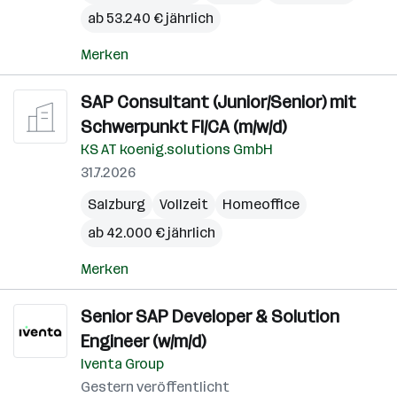
ab 53.240 € jährlich
Merken
SAP Consultant (Junior/Senior) mit
Schwerpunkt FI/CA (m/w/d)
KS AT koenig.solutions GmbH
31.7.2026
Salzburg
Vollzeit
Homeoffice
ab 42.000 € jährlich
Merken
Senior SAP Developer & Solution
Engineer (w/m/d)
Iventa Group
Gestern veröffentlicht