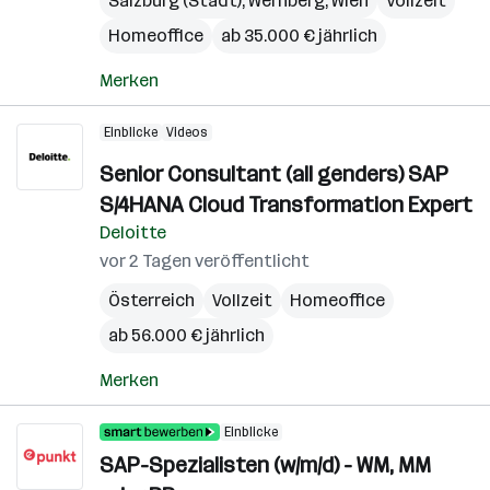
Salzburg (Stadt)
,
Wernberg
,
Wien
Vollzeit
Homeoffice
ab 35.000 € jährlich
Merken
Einblicke
Videos
Senior Consultant (all genders) SAP
S/4HANA Cloud Transformation Expert
Deloitte
vor 2 Tagen veröffentlicht
Österreich
Vollzeit
Homeoffice
ab 56.000 € jährlich
Merken
Einblicke
SAP-Spezialisten (w/m/d) - WM, MM