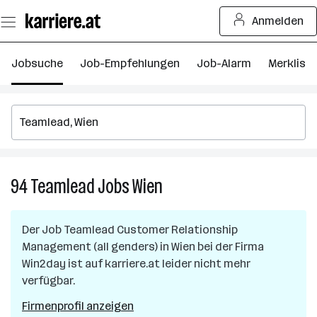
Zum
Anmelden
Seiteninhalt
springen
Jobsuche
Job-Empfehlungen
Job-Alarm
Merkliste
94
Teamlead
Jobs
Wien
94
Teamlead
Jobs
Der Job
Teamlead Customer Relationship
in
Management (all genders)
in
Wien
bei der Firma
Wien
Win2day
ist auf karriere.at leider nicht mehr
verfügbar.
Firmenprofil anzeigen