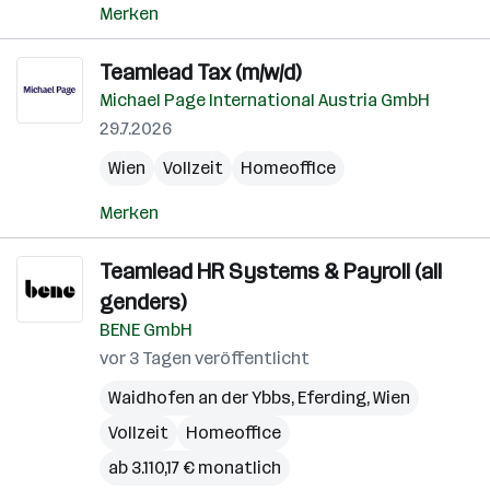
Merken
Teamlead Tax (m/w/d)
Michael Page International Austria GmbH
29.7.2026
Wien
Vollzeit
Homeoffice
Merken
Teamlead HR Systems & Payroll (all
genders)
BENE GmbH
vor 3 Tagen veröffentlicht
Waidhofen an der Ybbs
,
Eferding
,
Wien
Vollzeit
Homeoffice
ab 3.110,17 € monatlich