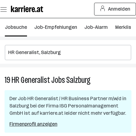
Zum
Anmelden
Seiteninhalt
springen
Jobsuche
Job-Empfehlungen
Job-Alarm
Merkliste
19
HR Generalist
Jobs
Salzburg
19
HR
Generalist
Der Job
HR Generalist / HR Business Partner m/w/d
in
Jobs
Salzburg
bei der Firma
ISG Personalmanagement
in
GmbH
ist auf karriere.at leider nicht mehr verfügbar.
Salzburg
Firmenprofil anzeigen