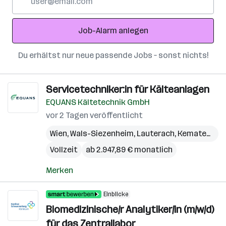
Mail-
Adresse
Job-Alarm anlegen
Du erhältst nur neue passende Jobs – sonst nichts!
Servicetechniker:in für Kälteanlagen
EQUANS Kältetechnik GmbH
vor 2 Tagen veröffentlicht
Wien
,
Wals-Siezenheim
,
Lauterach
,
Kematen an der Krems
Vollzeit
ab 2.947,89 € monatlich
Merken
Einblicke
Biomedizinische/r Analytiker/in (m/w/d)
für das Zentrallabor