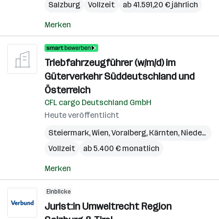
Salzburg
Vollzeit
ab 41.591,20 € jährlich
Merken
Triebfahrzeugführer (w/m/d) im
Güterverkehr Süddeutschland und
Österreich
CFL cargo Deutschland GmbH
Heute veröffentlicht
Steiermark
,
Wien
,
Voralberg
,
Kärnten
,
Niederösterreich
Vollzeit
ab 5.400 € monatlich
Merken
Einblicke
Jurist:in Umweltrecht Region