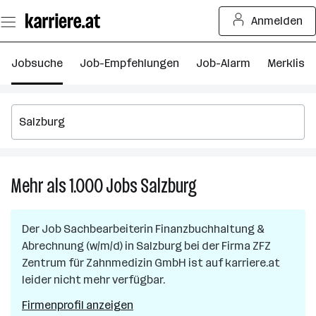
Zum
Anmelden
Seiteninhalt
springen
Jobsuche
Job-Empfehlungen
Job-Alarm
Merkliste
Mehr als 1.000
Jobs
Salzburg
Mehr
als
1.000
Der Job
Sachbearbeiterin Finanzbuchhaltung &
Jobs
Abrechnung (w/m/d)
in
Salzburg
bei der Firma
ZFZ
in
Zentrum für Zahnmedizin GmbH
ist auf karriere.at
Salzburg
leider nicht mehr verfügbar.
Firmenprofil anzeigen