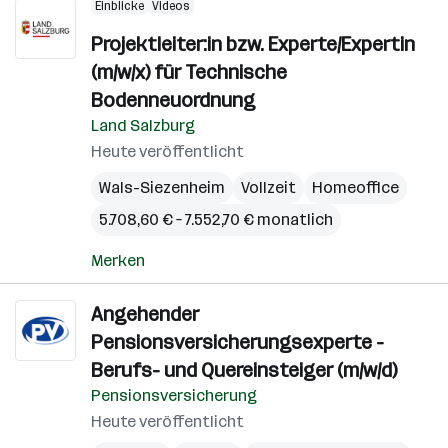
Einblicke
Videos
Projektleiter:in bzw. Experte/Expertin
(m/w/x) für Technische
Bodenneuordnung
Land Salzburg
Heute veröffentlicht
Wals-Siezenheim
Vollzeit
Homeoffice
5.708,60 € – 7.552,70 € monatlich
Merken
Angehender
Pensionsversicherungsexperte -
Berufs- und Quereinsteiger (m/w/d)
Pensionsversicherung
Heute veröffentlicht