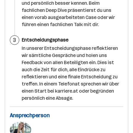
und persönlich besser kennen. Beim
fachlichen Deep Dive präsentierst du uns
einen vorab ausgearbeiteten Case oder wir
führen einen fachlichen Talk mit dir.
S
3
Entscheidungsphase
c
h
In unserer Entscheidungsphase reflektieren
r
wir sämtliche Gespräche und holen uns
i
t
Feedback von allen Beteiligten ein. Dies ist
t
auch die Zeit für dich, alle Eindrücke zu
reflektieren und eine finale Entscheidung zu
treffen. In einem Telefonat sprechen wir über
einen Start bei karriere.at oder begründen
persönlich eine Absage.
Ansprechperson