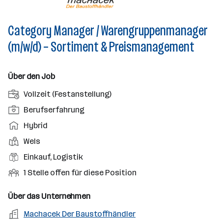
Category Manager / Warengruppenmanager
(m/w/d) – Sortiment & Preismanagement
Über den Job
A
Vollzeit (Festanstellung)
n
P
Berufserfahrung
s
o
A
Hybrid
t
s
r
e
D
Wels
i
b
l
i
t
B
Einkauf, Logistik
e
l
e
i
e
i
O
1 Stelle offen für diese Position
u
n
o
r
t
f
n
s
n
u
s
f
Über das Unternehmen
g
t
s
f
m
e
s
o
A
Machacek Der Baustoffhändler
e
s
o
n