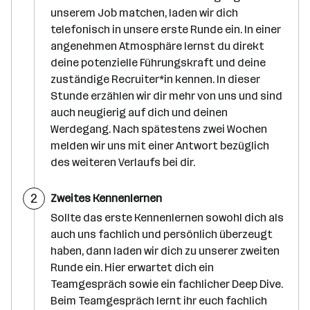
r
unserem Job matchen, laden wir dich
i
t
telefonisch in unsere erste Runde ein. In einer
t
angenehmen Atmosphäre lernst du direkt
deine potenzielle Führungskraft und deine
zuständige Recruiter*in kennen. In dieser
Stunde erzählen wir dir mehr von uns und sind
auch neugierig auf dich und deinen
Werdegang. Nach spätestens zwei Wochen
melden wir uns mit einer Antwort bezüglich
des weiteren Verlaufs bei dir.
S
2
Zweites Kennenlernen
c
h
Sollte das erste Kennenlernen sowohl dich als
r
auch uns fachlich und persönlich überzeugt
i
t
haben, dann laden wir dich zu unserer zweiten
t
Runde ein. Hier erwartet dich ein
Teamgespräch sowie ein fachlicher Deep Dive.
Beim Teamgespräch lernt ihr euch fachlich