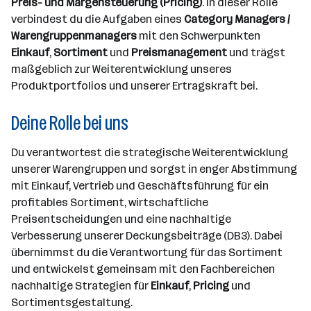
n
Preis- und Margensteuerung (Pricing)
. In dieser Rolle
z
verbindest du die Aufgaben eines
Category Managers /
a
Warengruppenmanagers
mit den Schwerpunkten
h
Einkauf
,
Sortiment
und
Preismanagement
und trägst
l
maßgeblich zur Weiterentwicklung unseres
Produktportfolios und unserer Ertragskraft bei.
Deine Rolle bei uns
Du verantwortest die strategische Weiterentwicklung
unserer Warengruppen und sorgst in enger Abstimmung
mit Einkauf, Vertrieb und Geschäftsführung für ein
profitables Sortiment, wirtschaftliche
Preisentscheidungen und eine nachhaltige
Verbesserung unserer Deckungsbeiträge (DB3). Dabei
übernimmst du die Verantwortung für das Sortiment
und entwickelst gemeinsam mit den Fachbereichen
nachhaltige Strategien für
Einkauf
,
Pricing
und
Sortimentsgestaltung.