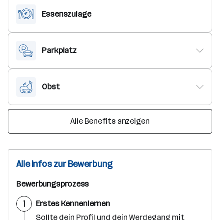
Essenszulage
Parkplatz
Obst
Alle Benefits anzeigen
Alle Infos zur Bewerbung
Bewerbungsprozess
S
1
Erstes Kennenlernen
c
h
Sollte dein Profil und dein Werdegang mit