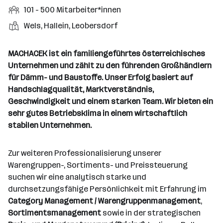
a
r
r
b
f
M
101 - 500 Mitarbeiter*innen
d
e
r
t
b
e
e
i
e
S
S
Wels, Hallein, Leobersdorf
t
e
n
l
t
l
t
t
i
e
d
a
l
e
a
t
MACHACEK ist ein familiengeführtes österreichisches
e
r
l
n
g
Unternehmen und zählt zu den führenden Großhändlern
r
b
l
d
e
für Dämm- und Baustoffe. Unser Erfolg basiert auf
e
e
o
b
Handschlagqualität, Marktverständnis,
i
n
r
e
Geschwindigkeit und einem starken Team. Wir bieten ein
t
t
r
sehr gutes Betriebsklima in einem wirtschaftlich
e
e
stabilen Unternehmen.
r
*
i
Zur weiteren Professionalisierung unserer
n
Warengruppen-, Sortiments- und Preissteuerung
n
suchen wir eine analytisch starke und
e
durchsetzungsfähige Persönlichkeit mit Erfahrung im
n
Category Management / Warengruppenmanagement
,
a
Sortimentsmanagement
sowie in der strategischen