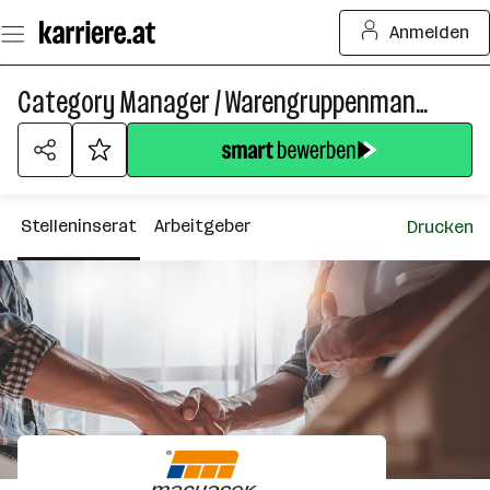
Zum
Anmelden
Seiteninhalt
springen
Category Manager / Warengruppenmanager (m/w/d) – Sortiment & Preismanagement
Stelleninserat
Arbeitgeber
Drucken