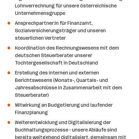
a
Lohnverrechnung für unsere österreichische
n
Unternehmensgruppe
z
a
Ansprechpartner:in für Finanzamt,
h
Sozialversicherungsträger und unseren
l
steuerlichen Vertreter
Koordination des Rechnungswesens mit dem
deutschen Steuerberater unserer
Tochtergesellschaft in Deutschland
Erstellung des internen und externen
Berichtswesens (Monats-, Quartals- und
Jahresabschlüsse in Zusammenarbeit mit dem
Steuerberater)
Mitwirkung an Budgetierung und laufender
Finanzplanung
Weiterentwicklung und Digitalisierung der
Buchhaltungsprozesse – unsere Abläufe sind
bereits weitgehend digitalisiert, gemeinsam mit