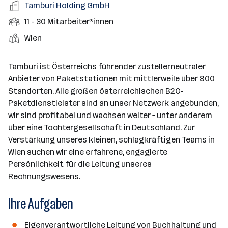
r
A
Tamburi Holding GmbH
b
f
t
d
n
t
r
e
e
M
11 - 30 Mitarbeiter*innen
e
e
b
n
l
i
l
S
S
Wien
e
e
d
t
l
t
t
i
e
a
e
a
t
Tamburi ist Österreichs führender zustellerneutraler
r
r
l
n
g
Anbieter von Paketstationen mit mittlerweile über 800
b
l
d
e
Standorten. Alle großen österreichischen B2C-
e
e
o
b
Paketdienstleister sind an unser Netzwerk angebunden,
i
n
r
e
wir sind profitabel und wachsen weiter – unter anderem
t
t
r
über eine Tochtergesellschaft in Deutschland. Zur
e
e
Verstärkung unseres kleinen, schlagkräftigen Teams in
r
Wien suchen wir eine erfahrene, engagierte
*
Persönlichkeit für die Leitung unseres
i
Rechnungswesens.
n
n
Ihre Aufgaben
e
n
Eigenverantwortliche Leitung von Buchhaltung und