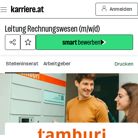
Zum
Anmelden
Seiteninhalt
springen
Leitung Rechnungswesen (m/w/d)
Stelleninserat
Arbeitgeber
Drucken