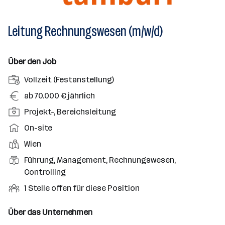
Leitung Rechnungswesen (m/w/d)
Über den Job
A
Vollzeit (Festanstellung)
n
G
ab 70.000 € jährlich
s
e
P
Projekt-, Bereichsleitung
t
h
o
e
A
On-site
a
s
l
r
l
D
Wien
i
l
b
t
i
t
B
Führung, Management, Rechnungswesen,
u
e
e
i
e
Controlling
n
i
n
o
r
g
t
O
1 Stelle offen für diese Position
s
n
u
s
s
f
t
s
f
a
m
f
Über das Unternehmen
o
e
s
r
o
e