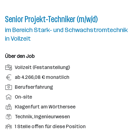
Senior Projekt-Techniker (m/w/d)
im Bereich Stark- und Schwachstromtechnik
in Vollzeit
Über den Job
A
Vollzeit (Festanstellung)
n
G
ab 4.266,08 € monatlich
s
e
P
Berufserfahrung
t
h
o
e
A
On-site
a
s
l
r
l
D
Klagenfurt am Wörthersee
i
l
b
t
i
t
B
Technik, Ingenieurwesen
u
e
e
i
e
n
i
O
1 Stelle offen für diese Position
n
o
r
g
t
f
s