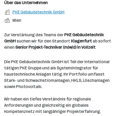
n
u
s
s
f
Über das Unternehmen
t
s
f
a
m
e
o
A
PKE Gebäudetechnik GmbH
e
s
r
o
n
r
r
b
f
S
Wien
t
d
e
t
b
e
e
t
e
S
e
n
l
a
l
t
Zur Verstärkung des Teams der
PKE Gebäudetechnik
i
e
d
n
l
e
GmbH
suchen wir für den Standort
Klagenfurt
ab sofort
t
e
d
l
einen
Senior Projekt-Techniker (m/w/d) in Vollzeit
g
r
o
l
e
r
e
b
Die PKE Gebäudetechnik GmbH ist Teil der international
t
n
e
tätigen PKE Gruppe und als Systemintegrator für
e
r
haustechnische Anlagen tätig. Ihr Portfolio umfasst
Stark- und Schwachstromanlagen, HKLS, Löschanlagen
sowie Photovoltaik.
Wir haben ein tiefes Verständnis für regionale
Anforderungen und gleichzeitig ein globales
Kompetenznetz mit langjähriger Projekterfahrung.