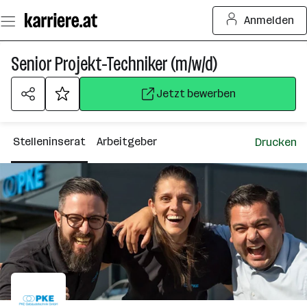
Zum
Anmelden
Seiteninhalt
springen
Senior Projekt-Techniker (m/w/d)
Jetzt bewerben
Stelleninserat
Arbeitgeber
Drucken