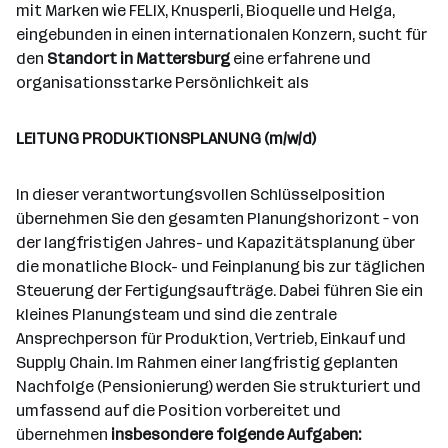
d
e
mit Marken wie FELIX, Knusperli, Bioquelle und Helga,
e
e
o
b
eingebunden in einen internationalen Konzern, sucht für
i
n
r
e
den
Standort in Mattersburg
eine erfahrene und
t
t
r
organisationsstarke Persönlichkeit als
e
e
r
*
LEITUNG PRODUKTIONSPLANUNG (m/w/d)
i
n
In dieser verantwortungsvollen Schlüsselposition
n
übernehmen Sie den gesamten Planungshorizont – von
e
der langfristigen Jahres- und Kapazitätsplanung über
n
die monatliche Block- und Feinplanung bis zur täglichen
a
Steuerung der Fertigungsaufträge. Dabei führen Sie ein
n
kleines Planungsteam und sind die zentrale
z
Ansprechperson für Produktion, Vertrieb, Einkauf und
a
Supply Chain. Im Rahmen einer langfristig geplanten
h
Nachfolge (Pensionierung) werden Sie strukturiert und
l
umfassend auf die Position vorbereitet und
übernehmen
insbesondere folgende Aufgaben: