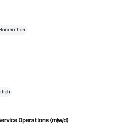
Homeoffice
rlich
Service Operations (m/w/d)