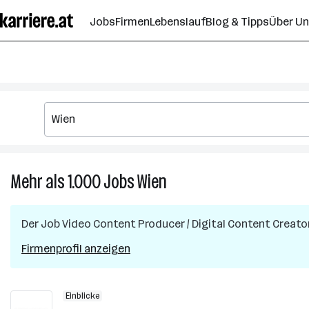
Zum
Jobs
Firmen
Lebenslauf
Blog & Tipps
Über U
Seiteninhalt
springen
Mehr als 1.000
Jobs
Wien
Mehr
als
1.000
Der Job
Video Content Producer / Digital Content Creato
Jobs
in
Firmenprofil anzeigen
Wien
Einblicke