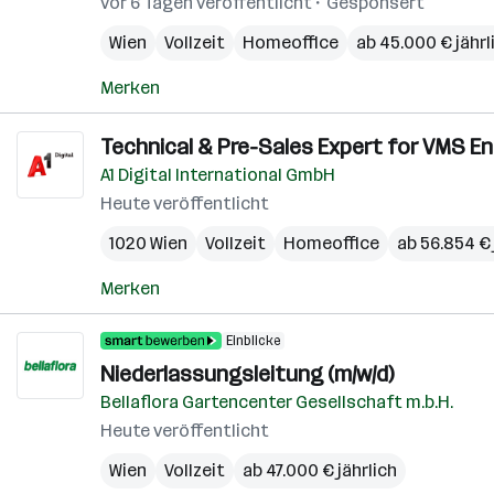
vor 6 Tagen veröffentlicht
Gesponsert
Wien
Vollzeit
Homeoffice
ab 45.000 € jährl
Merken
Technical & Pre-Sales Expert for VMS En
A1 Digital International GmbH
Heute veröffentlicht
1020 Wien
Vollzeit
Homeoffice
ab 56.854 € 
Merken
Einblicke
Niederlassungsleitung (m/w/d)
Bellaflora Gartencenter Gesellschaft m.b.H.
Heute veröffentlicht
Wien
Vollzeit
ab 47.000 € jährlich