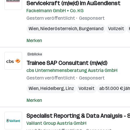
Servicekraft (m/w/d) im Außendienst
Fackelmann GmbH + Co. KG
Gestern veröffentlicht
Gesponsert
Wien
,
Niederösterreich
,
Burgenland
Vollzeit
Merken
Einblicke
Trainee SAP Consultant (m/w/d)
cbs Unternehmensberatung Austria GmbH
Gestern veröffentlicht
Gesponsert
Wien
,
Heidelberg
,
Linz
Vollzeit
ab 51.000 € jäh
Merken
Specialist Reporting & Data Analysis - 
Vaillant Group Austria GmbH