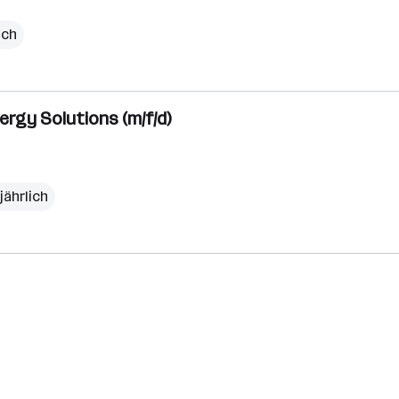
ich
ergy Solutions (m/f/d)
jährlich