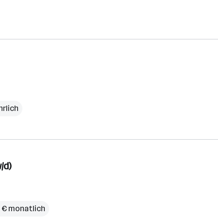
hrlich
/d)
 € monatlich