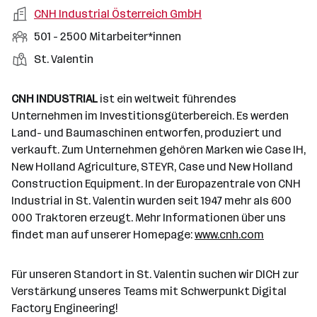
a
m
e
o
A
CNH Industrial Österreich GmbH
e
s
r
o
n
r
r
b
f
M
501 - 2500 Mitarbeiter*innen
t
d
e
t
b
e
e
i
e
S
S
St. Valentin
e
n
l
t
l
t
t
i
e
d
a
l
e
a
t
CNH INDUSTRIAL
ist ein weltweit führendes
e
r
l
n
g
Unternehmen im Investitionsgüterbereich. Es werden
r
b
l
d
e
Land- und Baumaschinen entworfen, produziert und
e
e
o
b
verkauft. Zum Unternehmen gehören Marken wie Case IH,
i
n
r
e
New Holland Agriculture, STEYR, Case und New Holland
t
t
r
Construction Equipment. In der Europazentrale von CNH
e
e
Industrial in St. Valentin wurden seit 1947 mehr als 600
r
000 Traktoren erzeugt. Mehr Informationen über uns
*
findet man auf unserer Homepage:
www.cnh.com
i
n
n
Für unseren Standort in St. Valentin suchen wir DICH zur
e
Verstärkung unseres Teams mit Schwerpunkt Digital
n
Factory Engineering!