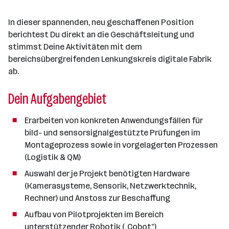
a
n
In dieser spannenden, neu geschaffenen Position
z
berichtest Du direkt an die Geschäftsleitung und
a
stimmst Deine Aktivitäten mit dem
h
bereichsübergreifenden Lenkungskreis digitale Fabrik
l
ab.
Dein Aufgabengebiet
Erarbeiten von konkreten Anwendungsfällen für
bild- und sensorsignalgestützte Prüfungen im
Montageprozess sowie in vorgelagerten Prozessen
(Logistik & QM)
Auswahl der je Projekt benötigten Hardware
(Kamerasysteme, Sensorik, Netzwerktechnik,
Rechner) und Anstoss zur Beschaffung
Aufbau von Pilotprojekten im Bereich
unterstützender Robotik („Cobot“)