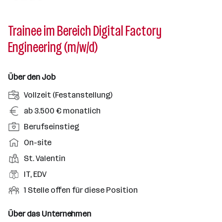
Trainee im Bereich Digital Factory
Engineering (m/w/d)
Über den Job
A
Vollzeit (Festanstellung)
n
G
ab 3.500 € monatlich
s
e
P
Berufseinstieg
t
h
o
e
A
On-site
a
s
l
r
l
D
St. Valentin
i
l
b
t
i
t
B
IT, EDV
u
e
e
i
e
n
i
O
1 Stelle offen für diese Position
n
o
r
g
t
f
s
n
u
s
s
f
Über das Unternehmen
t
s
f