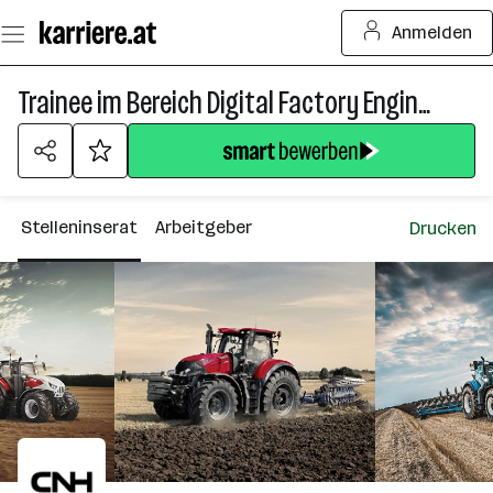
Zum
Anmelden
Seiteninhalt
springen
Trainee im Bereich Digital Factory Engineering (m/w/d)
Stelleninserat
Arbeitgeber
Drucken