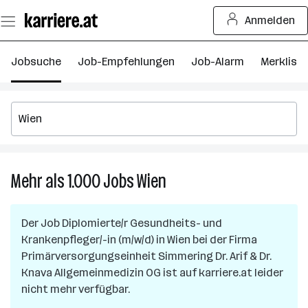
Zum
Anmelden
Seiteninhalt
springen
Jobsuche
Job-Empfehlungen
Job-Alarm
Merkliste
Mehr als 1.000
Jobs
Wien
Mehr
als
1.000
Der Job
Diplomierte/r Gesundheits- und
Jobs
Krankenpfleger/-in (m/w/d)
in
Wien
bei der Firma
in
Primärversorgungseinheit Simmering Dr. Arif & Dr.
Wien
Knava Allgemeinmedizin OG
ist auf karriere.at leider
nicht mehr verfügbar.