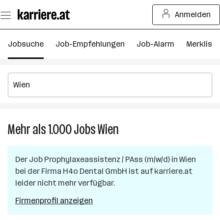
Zum
Anmelden
Seiteninhalt
springen
Jobsuche
Job-Empfehlungen
Job-Alarm
Merkliste
Mehr als 1.000
Jobs
Wien
Mehr
als
1.000
Der Job
Prophylaxeassistenz / PAss (m/w/d)
in
Wien
Jobs
bei der Firma
H4o Dental GmbH
ist auf karriere.at
in
leider nicht mehr verfügbar.
Wien
Firmenprofil anzeigen