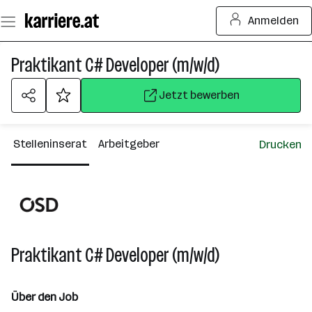
Zum
Anmelden
Seiteninhalt
springen
Praktikant C# Developer (m/w/d)
Jetzt bewerben
Stelleninserat
Arbeitgeber
Drucken
Praktikant C# Developer (m/w/d)
Über den Job