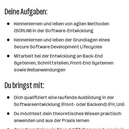
d
e
e
e
o
Deine Aufgaben:
b
i
n
r
e
t
t
r
Kennenlernen und leben von agilen Methoden
e
e
(SCRUM) in der Software-Entwicklung
r
*
Kennenlernen und leben der Grundlagen eines
i
Secure Software Development Lifecycles
n
Mitarbeit bei der Entwicklung an Back-End
n
Systemen, Schnittstellen, Front-End Systemen
e
sowie Webanwendungen
n
a
Du bringst mit:
n
z
Dich qualifiziert eine laufende Ausbildung in der
a
Softwareentwicklung (Front- oder Backend) (FH, Uni)
h
Du möchtest dein theoretisches Wissen praktisch
l
anwenden und aus der Praxis lernen