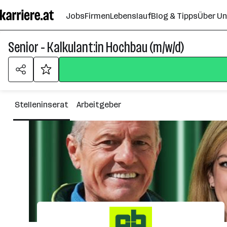
Zum
Jobs
Firmen
Lebenslauf
Blog & Tipps
Über U
Seiteninhalt
springen
Senior - Kalkulant:in Hochbau (m/w/d)
Stelleninserat
Arbeitgeber