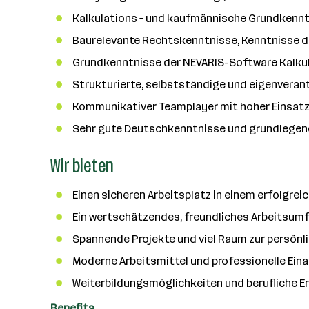
a
Kalkulations – und kaufmännische Grundkenn
n
z
Baurelevante Rechtskenntnisse, Kenntnisse de
a
Grundkenntnisse der NEVARIS-Software Kalkula
h
Strukturierte, selbstständige und eigenveran
l
Kommunikativer Teamplayer mit hoher Einsatzb
Sehr gute Deutschkenntnisse und grundlegen
Wir bieten
Einen sicheren Arbeitsplatz in einem erfolgr
Ein wertschätzendes, freundliches Arbeitsumf
Spannende Projekte und viel Raum zur persönl
Moderne Arbeitsmittel und professionelle Ein
Weiterbildungsmöglichkeiten und berufliche 
Benefits