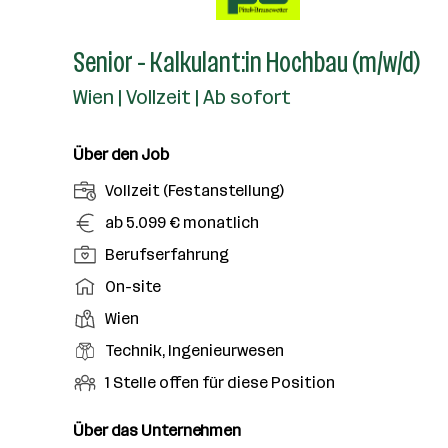
Senior - Kalkulant:in Hochbau (m/w/d)
Wien | Vollzeit | Ab sofort
Über den Job
A
Vollzeit (Festanstellung)
n
G
ab 5.099 € monatlich
s
e
P
Berufserfahrung
t
h
o
e
A
On-site
a
s
l
r
l
D
Wien
i
l
b
t
i
t
B
Technik, Ingenieurwesen
u
e
e
i
e
n
i
O
1 Stelle offen für diese Position
n
o
r
g
t
f
s
n
u
s
s
f
Über das Unternehmen
t
s
f