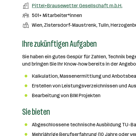
a
m
e
o
A
Pittel+Brausewetter Gesellschaft m.b.H.
e
s
r
o
n
r
r
b
f
M
501+ Mitarbeiter*innen
t
d
e
t
b
e
e
i
e
S
S
Wien, Zistersdorf-Maustrenk, Tulln, Herzogenb
e
n
l
t
l
t
t
i
e
d
a
l
e
a
Ihre zukünftigen Aufgaben
t
e
r
l
n
g
r
b
l
d
e
Sie haben ein gutes Gespür für Zahlen, Technik be
e
e
o
b
und bringen Sie Ihr Know-how bereits in der Angebo
i
n
r
e
t
t
Kalkulation, Massenermittlung und Anbotsbe
r
e
e
Erstellen von Leistungsverzeichnissen und A
r
*
Bearbeitung von BIM Projekten
i
Sie bieten
n
n
e
Abgeschlossene technische Ausbildung TU-Ba
n
Mehrjährige Berufserfahrung (10 Jahre oder ver