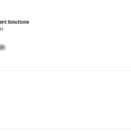
ent Solutions
bH
ch