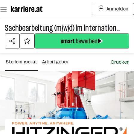
Zum
Anmelden
Seiteninhalt
springen
Sachbearbeitung (m/w/d) im internationalen Versand (Teilzeit 15-20 Stunden)
Stelleninserat
Arbeitgeber
Drucken