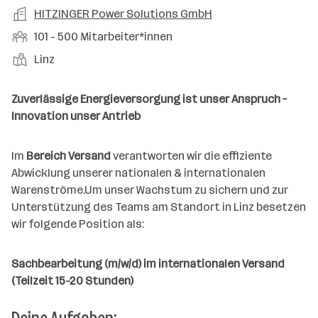
a
m
e
o
A
HITZINGER Power Solutions GmbH
e
s
r
o
n
r
r
b
f
M
101 - 500 Mitarbeiter*innen
t
d
e
t
b
e
e
i
e
S
S
Linz
e
n
l
t
l
t
t
i
e
d
a
l
e
a
t
Zuverlässige Energieversorgung ist unser Anspruch –
e
r
l
n
g
Innovation unser Antrieb
r
b
l
d
e
e
e
o
b
i
Im
Bereich Versand
verantworten wir die effiziente
n
r
e
t
Abwicklung unserer nationalen & internationalen
t
r
e
Warenströme.Um unser Wachstum zu sichern und zur
e
r
Unterstützung des Teams am Standort in Linz besetzen
*
wir folgende Position als:
i
n
Sachbearbeitung (m/w/d) im internationalen Versand
n
(Teilzeit 15-20 Stunden)
e
n