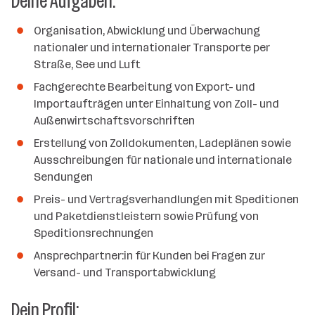
Deine Aufgaben:
a
n
Organisation, Abwicklung und Überwachung
z
nationaler und internationaler Transporte per
a
Straße, See und Luft
h
Fachgerechte Bearbeitung von Export- und
l
Importaufträgen unter Einhaltung von Zoll- und
Außenwirtschaftsvorschriften
Erstellung von Zolldokumenten, Ladeplänen sowie
Ausschreibungen für nationale und internationale
Sendungen
Preis- und Vertragsverhandlungen mit Speditionen
und Paketdienstleistern sowie Prüfung von
Speditionsrechnungen
Ansprechpartner:in für Kunden bei Fragen zur
Versand- und Transportabwicklung
Dein Profil: