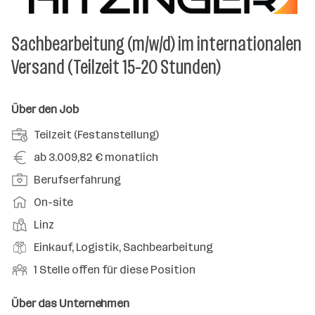
Sachbearbeitung (m/w/d) im internationalen
Versand (Teilzeit 15-20 Stunden)
Über den Job
A
Teilzeit (Festanstellung)
n
G
ab 3.009,82 € monatlich
s
e
P
Berufserfahrung
t
h
o
e
A
On-site
a
s
l
r
l
D
Linz
i
l
b
t
i
t
B
Einkauf, Logistik, Sachbearbeitung
u
e
e
i
e
n
i
O
1 Stelle offen für diese Position
n
o
r
g
t
f
s
n
u
s
s
f
Über das Unternehmen
t
s
f