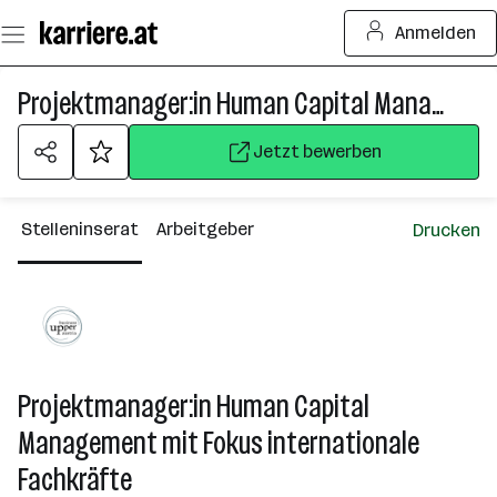
Zum
Anmelden
Seiteninhalt
springen
Projektmanager:in Human Capital Management mit Fokus internationale Fachkräfte
Jetzt bewerben
Stelleninserat
Arbeitgeber
Drucken
Projektmanager:in Human Capital
Management mit Fokus internationale
Fachkräfte