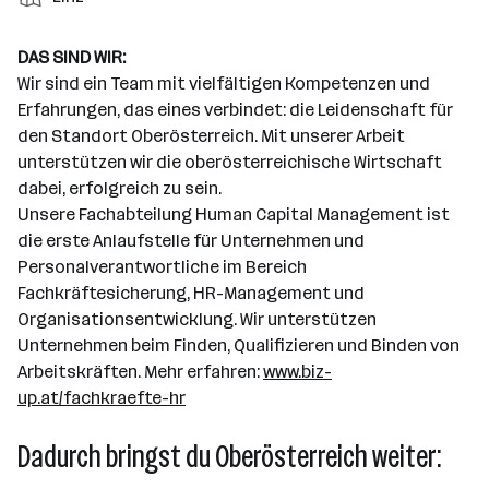
i
e
d
t
l
e
t
t
e
a
l
a
g
DAS SIND WIR:
r
r
l
n
e
Wir sind ein Team mit vielfältigen Kompetenzen und
b
e
d
b
Erfahrungen, das eines verbindet: die Leidenschaft für
e
n
o
e
den Standort Oberösterreich. Mit unserer Arbeit
i
r
r
unterstützen wir die oberösterreichische Wirtschaft
t
t
dabei, erfolgreich zu sein.
e
e
Unsere Fachabteilung Human Capital Management ist
r
die erste Anlaufstelle für Unternehmen und
*
Personalverantwortliche im Bereich
i
Fachkräftesicherung, HR-Management und
n
Organisationsentwicklung. Wir unterstützen
n
Unternehmen beim Finden, Qualifizieren und Binden von
e
Arbeitskräften. Mehr erfahren:
www.biz-
n
up.at/fachkraefte-hr
a
n
Dadurch bringst du Oberösterreich weiter:
z
a