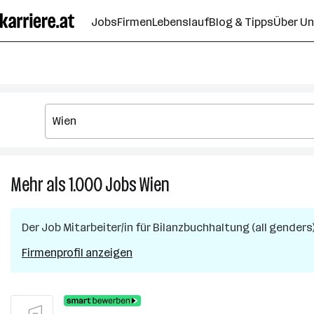
Zum
Jobs
Firmen
Lebenslauf
Blog & Tipps
Über U
Seiteninhalt
springen
Mehr als 1.000
Jobs
Wien
Mehr
als
1.000
Der Job
Mitarbeiter/in für Bilanzbuchhaltung (all genders
Jobs
in
Firmenprofil anzeigen
Wien