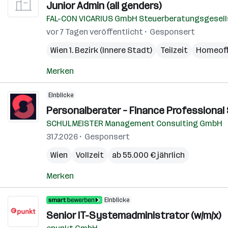
Junior Admin (all genders)
FAL-CON VICARIUS GmbH Steuerberatungsgesell
vor 7 Tagen veröffentlicht
Gesponsert
Wien 1. Bezirk (Innere Stadt)
Teilzeit
Homeoff
Merken
Einblicke
Personalberater – Finance Professional 
SCHULMEISTER Management Consulting GmbH
31.7.2026
Gesponsert
Wien
Vollzeit
ab 55.000 € jährlich
Merken
Einblicke
Senior IT-Systemadministrator (w/m/x)