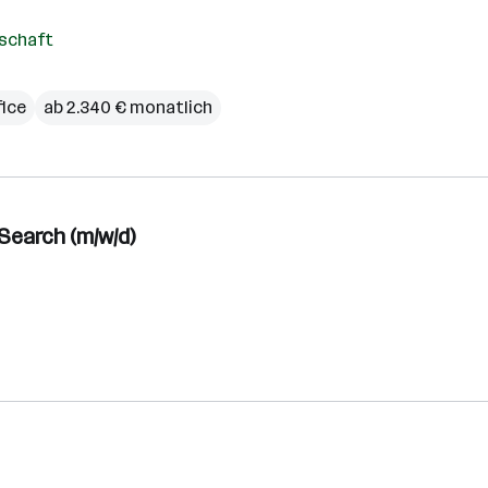
schaft
ice
ab 2.340 € monatlich
Search (m/w/d)