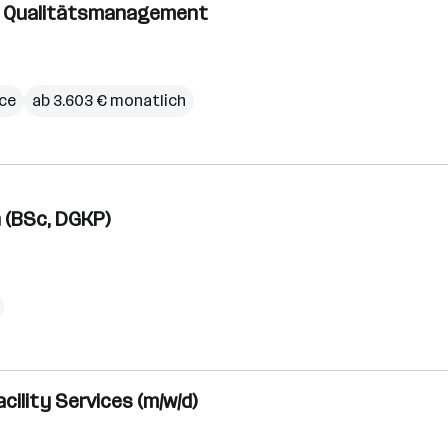
ür Qualitätsmanagement
ce
ab 3.603 € monatlich
 (BSc, DGKP)
ility Services (m/w/d)