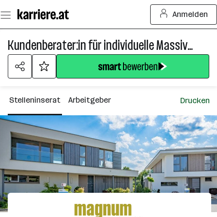
Zum
Anmelden
Seiteninhalt
springen
Kundenberater:in für individuelle Massivholzhäuser
Stelleninserat
Arbeitgeber
Drucken