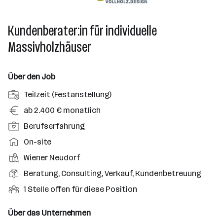
Kundenberater:in für individuelle
Massivholzhäuser
Über den Job
A
Teilzeit (Festanstellung)
n
G
ab 2.400 € monatlich
s
e
P
Berufserfahrung
t
h
o
e
A
On-site
a
s
l
r
l
D
Wiener Neudorf
i
l
b
t
i
t
B
Beratung, Consulting, Verkauf, Kundenbetreuung
u
e
e
i
e
n
i
O
1 Stelle offen für diese Position
n
o
r
g
t
f
s
n
u
s
s
f
Über das Unternehmen
t
s
f