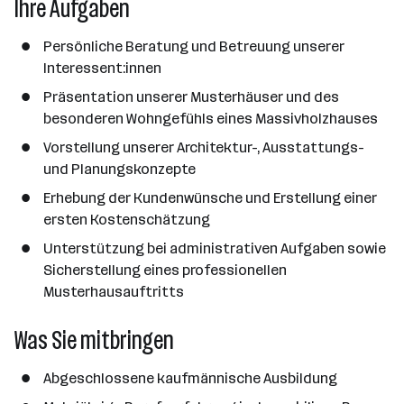
Ihre Aufgaben
a
n
Persönliche Beratung und Betreuung unserer
z
Interessent:innen
a
h
Präsentation unserer Musterhäuser und des
l
besonderen Wohngefühls eines Massivholzhauses
Vorstellung unserer Architektur-, Ausstattungs-
und Planungskonzepte
Erhebung der Kundenwünsche und Erstellung einer
ersten Kostenschätzung
Unterstützung bei administrativen Aufgaben sowie
Sicherstellung eines professionellen
Musterhausauftritts
Was Sie mitbringen
Abgeschlossene kaufmännische Ausbildung