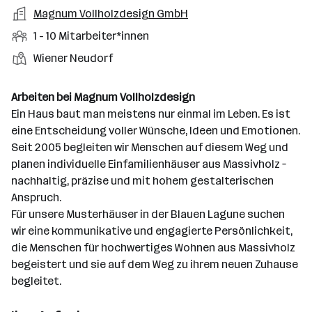
a
m
e
o
A
Magnum Vollholzdesign GmbH
e
s
r
o
n
r
r
b
f
M
1 - 10 Mitarbeiter*innen
t
d
e
t
b
e
e
i
e
S
S
Wiener Neudorf
e
n
l
t
l
t
t
i
e
d
a
l
e
a
t
Arbeiten bei Magnum Vollholzdesign
e
r
l
n
g
Ein Haus baut man meistens nur einmal im Leben. Es ist
r
b
l
d
e
eine Entscheidung voller Wünsche, Ideen und Emotionen.
e
e
o
b
Seit 2005 begleiten wir Menschen auf diesem Weg und
i
n
r
e
planen individuelle Einfamilienhäuser aus Massivholz –
t
t
r
nachhaltig, präzise und mit hohem gestalterischen
e
e
Anspruch.
r
Für unsere Musterhäuser in der Blauen Lagune suchen
*
wir eine kommunikative und engagierte Persönlichkeit,
i
die Menschen für hochwertiges Wohnen aus Massivholz
n
begeistert und sie auf dem Weg zu ihrem neuen Zuhause
n
begleitet.
e
n