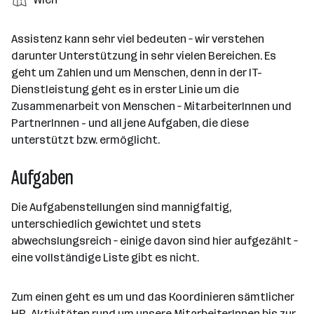
e
n
l
t
l
t
t
i
e
d
a
l
e
a
t
Assistenz kann sehr viel bedeuten – wir verstehen
e
r
l
n
g
darunter Unterstützung in sehr vielen Bereichen. Es
r
b
l
d
e
geht um Zahlen und um Menschen, denn in der IT-
e
e
o
b
Dienstleistung geht es in erster Linie um die
i
n
r
e
Zusammenarbeit von Menschen – MitarbeiterInnen und
t
t
r
PartnerInnen - und all jene Aufgaben, die diese
e
e
unterstützt bzw. ermöglicht.
r
*
Aufgaben
i
n
Die Aufgabenstellungen sind mannigfaltig,
n
unterschiedlich gewichtet und stets
e
abwechslungsreich – einige davon sind hier aufgezählt –
n
eine vollständige Liste gibt es nicht.
a
n
z
Zum einen geht es um und das Koordinieren sämtlicher
a
HR-Aktivitäten rund um unsere MitarbeiterInnen bis zur