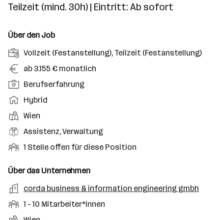
Teilzeit (mind. 30h) | Eintritt: Ab sofort
Über den Job
A
Vollzeit (Festanstellung), Teilzeit (Festanstellung)
n
G
ab 3.155 € monatlich
s
e
P
Berufserfahrung
t
h
o
e
A
Hybrid
a
s
l
r
l
D
Wien
i
l
b
t
i
t
B
Assistenz, Verwaltung
u
e
e
i
e
n
i
O
1 Stelle offen für diese Position
n
o
r
g
t
f
s
n
u
s
s
f
Über das Unternehmen
t
s
f
a
m
e
o
A
corda business & information engineering gmbh
e
s
r
o
n
r
r
b
f
M
1 - 10 Mitarbeiter*innen
t
d
e
t
b
e
e
i
e
S
S
Wien