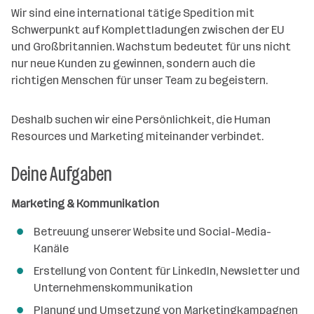
d
e
e
Wir sind eine international tätige Spedition mit
e
o
b
i
Schwerpunkt auf Komplettladungen zwischen der EU
n
r
e
t
und Großbritannien. Wachstum bedeutet für uns nicht
t
r
e
nur neue Kunden zu gewinnen, sondern auch die
e
r
richtigen Menschen für unser Team zu begeistern.
*
i
Deshalb suchen wir eine Persönlichkeit, die Human
n
Resources und Marketing miteinander verbindet.
n
e
Deine Aufgaben
n
a
Marketing & Kommunikation
n
z
Betreuung unserer Website und Social-Media-
a
Kanäle
h
Erstellung von Content für LinkedIn, Newsletter und
l
Unternehmenskommunikation
Planung und Umsetzung von Marketingkampagnen