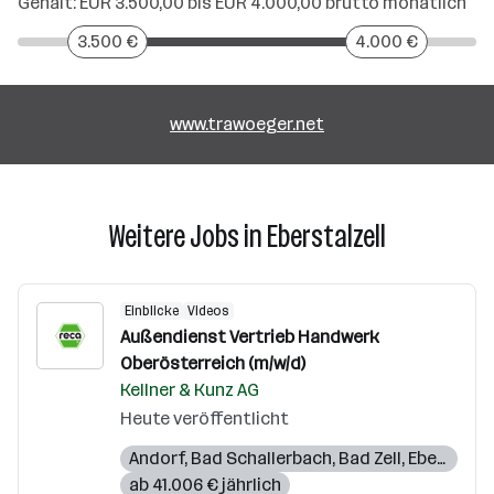
Gehalt: EUR 3.500,00 bis EUR 4.000,00 brutto monatlich
3.500 €
4.000 €
www.trawoeger.net
Weitere Jobs in Eberstalzell
Einblicke
Videos
Außendienst Vertrieb Handwerk
Oberösterreich (m/w/d)
Kellner & Kunz AG
Heute veröffentlicht
Andorf
,
Bad Schallerbach
,
Bad Zell
,
Eberstalzell
ab 41.006 € jährlich