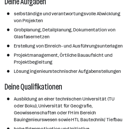
Deine Aufgaben
h
l
selbständige und verantwortungsvolle Abwicklung
von Projekten
Grobplanung, Detailplanung, Dokumentation von
Glasfasernetzen
Erstellung von Einreich- und Ausführungsunterlagen
Projektmanagement, Örtliche Bauaufsicht und
Projektbegleitung
Lösung ingenieurstechnischer Aufgabenstellungen
Deine Qualifikationen
Ausbildung an einer technischen Universität (TU
oder Boku), Universität für Geografie,
Geowissenschaften oder FH im Bereich
Bauingenieurswesen sowie HTL Bautechnik/ Tiefbau
hohe Eigenmotivation und Initiative