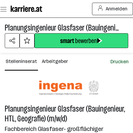
Zum
Anmelden
Seiteninhalt
springen
Planungsingenieur Glasfaser (Bauingenieur, HTL, Geografie) (m/w/d)
Stelleninserat
Arbeitgeber
Drucken
Planungsingenieur Glasfaser (Bauingenieur,
HTL, Geografie) (m/w/d)
Fachbereich Glasfaser- großflächiger