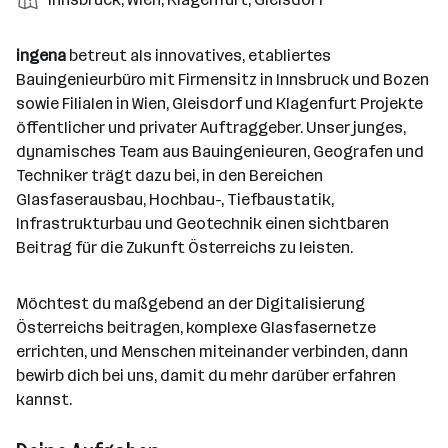
e
n
l
t
l
t
t
i
e
d
a
l
e
a
t
ingena
betreut als innovatives, etabliertes
e
r
l
n
g
Bauingenieurbüro mit Firmensitz in Innsbruck und Bozen
r
b
l
d
e
sowie Filialen in Wien, Gleisdorf und Klagenfurt Projekte
e
e
o
b
öffentlicher und privater Auftraggeber. Unser junges,
i
n
r
e
dynamisches Team aus Bauingenieuren, Geografen und
t
t
r
Techniker trägt dazu bei, in den Bereichen
e
e
Glasfaserausbau, Hochbau-, Tiefbaustatik,
r
Infrastrukturbau und Geotechnik einen sichtbaren
*
Beitrag für die Zukunft Österreichs zu leisten.
i
n
n
Möchtest du maßgebend an der Digitalisierung
e
Österreichs beitragen, komplexe Glasfasernetze
n
errichten, und Menschen miteinander verbinden, dann
a
bewirb dich bei uns, damit du mehr darüber erfahren
n
kannst.
z
a