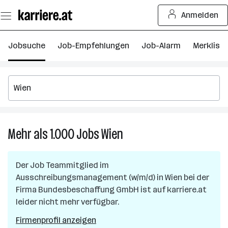
Zum
Anmelden
Seiteninhalt
springen
Jobsuche
Job-Empfehlungen
Job-Alarm
Merkliste
Mehr als 1.000
Jobs
Wien
Mehr
als
1.000
Der Job
Teammitglied im
Jobs
Ausschreibungsmanagement (w/m/d)
in
Wien
bei der
in
Firma
Bundesbeschaffung GmbH
ist auf karriere.at
Wien
leider nicht mehr verfügbar.
Firmenprofil anzeigen