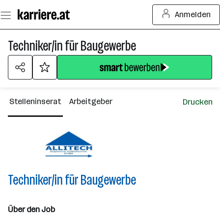
Zum
Anmelden
Seiteninhalt
springen
Techniker/in für Baugewerbe
Stelleninserat
Arbeitgeber
Drucken
Techniker/in für Baugewerbe
Über den Job