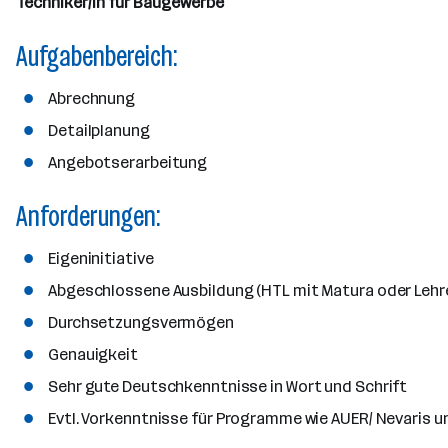
b
Techniker/in für Baugewerbe
i
n
r
e
t
t
Aufgabenbereich:
r
e
e
r
Abrechnung
*
i
Detailplanung
n
Angebotserarbeitung
n
e
Anforderungen:
n
a
Eigeninitiative
n
Abgeschlossene Ausbildung (HTL mit Matura oder Lehr
z
a
Durchsetzungsvermögen
h
Genauigkeit
l
Sehr gute Deutschkenntnisse in Wort und Schrift
Evtl. Vorkenntnisse für Programme wie AUER/ Nevaris u