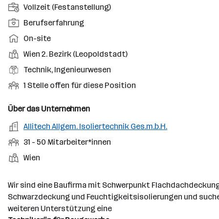
A
Vollzeit (Festanstellung)
n
P
Berufserfahrung
s
o
A
On-site
t
s
r
e
D
Wien 2. Bezirk (Leopoldstadt)
i
b
l
i
t
B
Technik, Ingenieurwesen
e
l
e
i
e
i
O
1 Stelle offen für diese Position
u
n
o
r
t
f
n
s
n
u
s
f
Über das Unternehmen
g
t
s
f
m
e
s
o
A
Allitech Allgem. Isoliertechnik Ges.m.b.H.
e
s
o
n
a
r
r
b
f
M
31 - 50 Mitarbeiter*innen
d
e
r
t
b
e
e
i
e
S
S
Wien
t
e
n
l
t
l
t
t
i
e
d
a
l
e
a
t
Wir sind eine Baufirma mit Schwerpunkt Flachdachdeckung
e
r
l
n
g
Schwarzdeckung und Feuchtigkeitsisolierungen und suche
r
b
l
d
e
weiteren Unterstützung eine
e
e
o