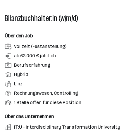
Bilanzbuchhalter:in (w/m/d)
Über den Job
A
Vollzeit (Festanstellung)
n
G
ab 63.000 € jährlich
s
e
P
Berufserfahrung
t
h
o
e
A
Hybrid
a
s
l
r
l
D
Linz
i
l
b
t
i
t
B
Rechnungswesen, Controlling
u
e
e
i
e
n
i
O
1 Stelle offen für diese Position
n
o
r
g
t
f
s
n
u
s
s
f
Über das Unternehmen
t
s
f
a
m
e
o
A
IT:U – Interdisciplinary Transformation University
e
s
r
o
n