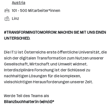
r
r
Austria
b
f
t
d
e
t
b
e
e
M
101 - 500 Mitarbeiter*innen
e
S
e
n
l
i
l
t
S
Linz
i
e
d
t
l
e
t
t
e
a
l
a
g
#TRANSFORMINGTOMORROW: MACHEN SIE MIT UNS EINEN
r
r
l
n
e
UNTERSCHIED.
b
e
d
b
e
n
o
e
i
Die IT:U ist Österreichs erste öffentliche Universität, die
r
r
t
sich der digitalen Transformation zum Nutzen unserer
t
e
Gesellschaft, Wirtschaft und Umwelt widmet.
e
r
Interdisziplinäre Forschung ist der Schlüssel zu
*
nachhaltigen Lösungen für die komplexen,
i
vielschichtigen Herausforderungen unserer Zeit.
n
n
Werde Teil des Teams als
e
Bilanzbuchhalter:in (w/m/d)*
n