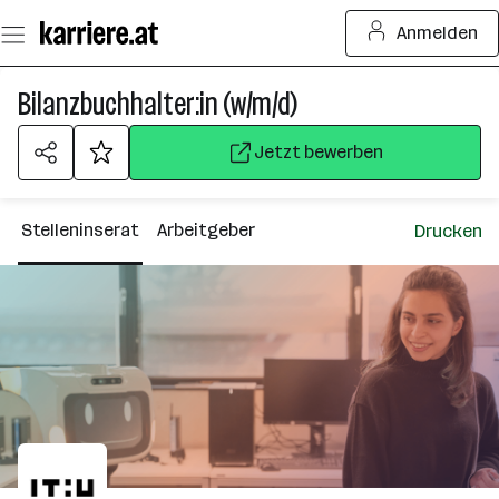
Zum
Anmelden
Seiteninhalt
springen
Bilanzbuchhalter:in (w/m/d)
Jetzt bewerben
Stelleninserat
Arbeitgeber
Drucken