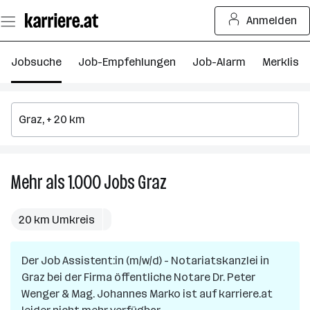
Zum
Anmelden
Seiteninhalt
springen
Jobsuche
Job-Empfehlungen
Job-Alarm
Merkliste
Mehr als 1.000
Jobs
Graz
Mehr
als
1.000
20 km Umkreis
Jobs
in
Der Job
Assistent:in (m/w/d) - Notariatskanzlei
Graz
in
Graz
bei der Firma
öffentliche Notare Dr. Peter
Wenger & Mag. Johannes Marko
ist auf karriere.at