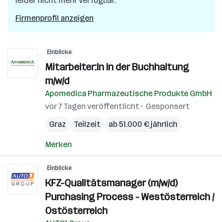
leider nicht mehr verfügbar.
Firmenprofil anzeigen
Einblicke
Mitarbeiter:In in der Buchhaltung
m/w/d
Apomedica Pharmazeutische Produkte GmbH
vor 7 Tagen veröffentlicht
Gesponsert
Graz
Teilzeit
ab 51.000 € jährlich
Merken
Einblicke
KFZ-Qualitätsmanager (m/w/d)
Purchasing Process - Westösterreich /
Ostösterreich