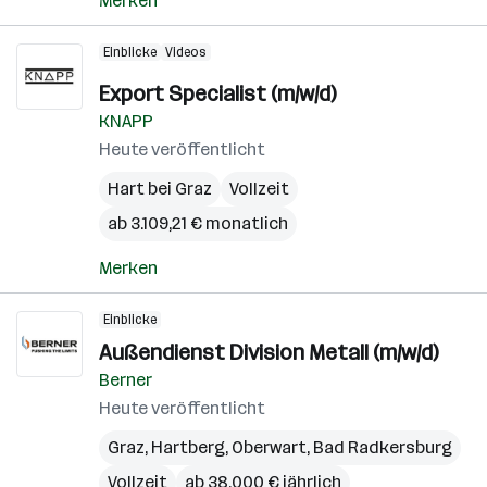
Merken
Einblicke
Videos
Export Specialist (m/w/d)
KNAPP
Heute veröffentlicht
Hart bei Graz
Vollzeit
ab 3.109,21 € monatlich
Merken
Einblicke
Außendienst Division Metall (m/w/d)
Berner
Heute veröffentlicht
Graz
,
Hartberg
,
Oberwart
,
Bad Radkersburg
Vollzeit
ab 38.000 € jährlich