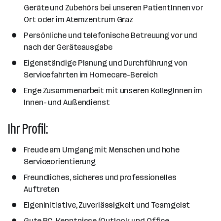
Geräte und Zubehörs bei unseren PatientInnen vor
e
Ort oder im Atemzentrum Graz
n
a
Persönliche und telefonische Betreuung vor und
n
nach der Geräteausgabe
z
Eigenständige Planung und Durchführung von
a
Servicefahrten im Homecare-Bereich
h
Enge Zusammenarbeit mit unseren KollegInnen im
l
Innen- und Außendienst
Ihr Profil:
Freude am Umgang mit Menschen und hohe
Serviceorientierung
Freundliches, sicheres und professionelles
Auftreten
Eigeninitiative, Zuverlässigkeit und Teamgeist
Gute PC-Kenntnisse (Outlook und Office