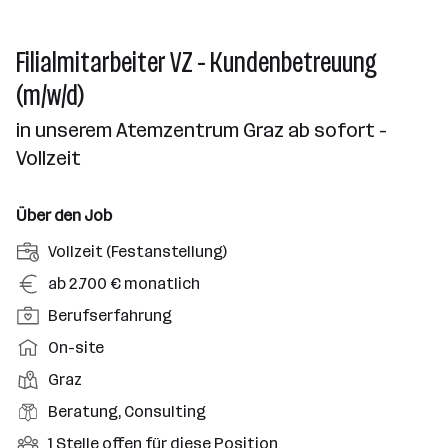
Filialmitarbeiter VZ - Kundenbetreuung
(m/w/d)
in unserem Atemzentrum Graz ab sofort -
Vollzeit
Über den Job
A
Vollzeit (Festanstellung)
n
G
ab 2.700 € monatlich
s
e
P
Berufserfahrung
t
h
o
e
A
On-site
a
s
l
r
l
D
Graz
i
l
b
t
i
t
B
Beratung, Consulting
u
e
e
i
e
n
i
O
1 Stelle offen für diese Position