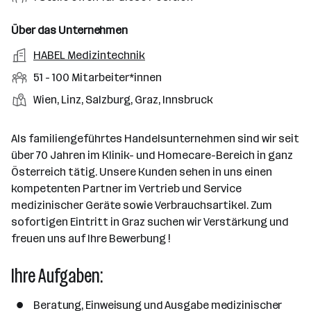
n
o
r
g
t
f
s
n
u
s
s
f
Über das Unternehmen
t
s
f
a
m
e
o
A
HABEL Medizintechnik
e
s
r
o
n
r
r
b
f
M
51 - 100 Mitarbeiter*innen
t
d
e
t
b
e
e
i
e
S
S
Wien, Linz, Salzburg, Graz, Innsbruck
e
n
l
t
l
t
t
i
e
d
a
l
e
a
t
Als familiengeführtes Handelsunternehmen sind wir seit
e
r
l
n
g
über 70 Jahren im Klinik- und Homecare-Bereich in ganz
r
b
l
d
e
Österreich tätig. Unsere Kunden sehen in uns einen
e
e
o
b
kompetenten Partner im Vertrieb und Service
i
n
r
e
medizinischer Geräte sowie Verbrauchsartikel. Zum
t
t
r
sofortigen Eintritt in Graz suchen wir Verstärkung und
e
e
freuen uns auf Ihre Bewerbung !
r
*
Ihre Aufgaben:
i
n
Beratung, Einweisung und Ausgabe medizinischer
n