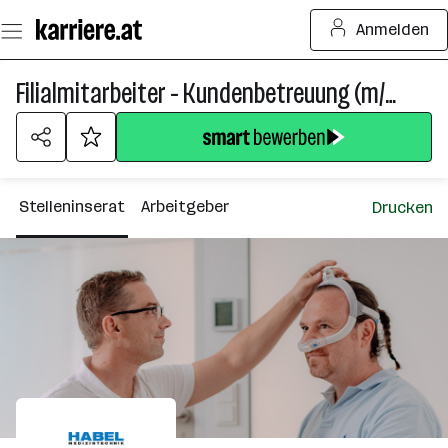
Zum
Anmelden
Seiteninhalt
springen
Filialmitarbeiter - Kundenbetreuung (m/w/d)
Stelleninserat
Arbeitgeber
Drucken