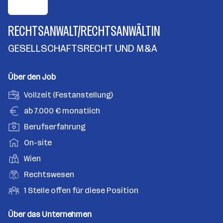
RECHTSANWALT/RECHTSANWÄLTIN
GESELLSCHAFTSRECHT UND M&A
Über den Job
A
Vollzeit (Festanstellung)
n
G
ab 7.000 € monatlich
s
e
P
Berufserfahrung
t
h
o
e
A
On-site
a
s
l
r
l
D
Wien
i
l
b
t
i
t
B
Rechtswesen
u
e
e
i
e
n
i
O
1 Stelle offen für diese Position
n
o
r
g
t
f
s
n
u
s
s
f
Über das Unternehmen
t
s
f