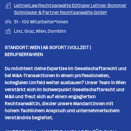
a
m
e
o
A
LeitnerLaw Rechtsanwälte Edthaler Leitner-Bommer
e
s
r
o
n
r
r
Schmieder & Partner Rechtsanwälte GmbH
b
f
t
d
e
t
b
e
e
M
51 - 100 Mitarbeiter*innen
e
S
e
n
l
i
l
t
S
Linz, Graz, Wien, Dornbirn
i
e
d
t
l
e
t
t
e
a
l
a
g
STANDORT: WIEN | AB SOFORT | VOLLZEIT |
r
r
l
n
e
BERUFSERFAHREN
b
e
d
b
e
n
o
e
Du möchtest deine Expertise im Gesellschaftsrecht und
i
r
r
bei M&A-Transaktionen in einem professionellen,
t
t
kollegialen Umfeld weiter ausbauen? Unser Team in Wien
e
e
verstärkt sich im Schwerpunkt Gesellschaftsrecht und
r
M&A und freut sich auf eine:n engagierte:n
*
Rechtsanwält:in, die:der unsere Mandant:innen mit
i
hohem fachlichem Anspruch und unternehmerischem
n
Verständnis begleitet.
n
e