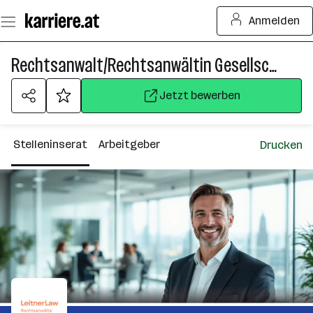
Zum
Anmelden
Seiteninhalt
springen
Rechtsanwalt/Rechtsanwältin Gesellschaftsrecht und M&A
Jetzt bewerben
Stelleninserat
Arbeitgeber
Drucken