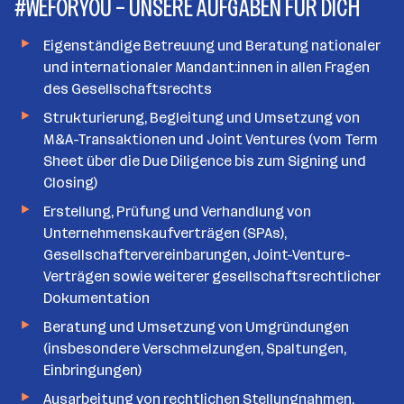
#WEFORYOU – UNSERE AUFGABEN FÜR DICH
n
a
Eigenständige Betreuung und Beratung nationaler
n
und internationaler Mandant:innen in allen Fragen
z
des Gesellschaftsrechts
a
h
Strukturierung, Begleitung und Umsetzung von
l
M&A-Transaktionen und Joint Ventures (vom Term
Sheet über die Due Diligence bis zum Signing und
Closing)
Erstellung, Prüfung und Verhandlung von
Unternehmenskaufverträgen (SPAs),
Gesellschaftervereinbarungen, Joint-Venture-
Verträgen sowie weiterer gesellschaftsrechtlicher
Dokumentation
Beratung und Umsetzung von Umgründungen
(insbesondere Verschmelzungen, Spaltungen,
Einbringungen)
Ausarbeitung von rechtlichen Stellungnahmen,