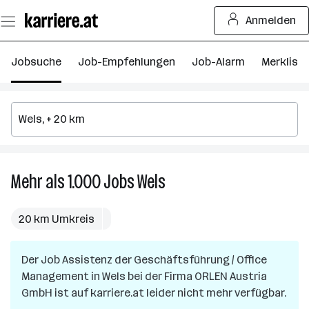
Zum
Anmelden
Seiteninhalt
springen
Jobsuche
Job-Empfehlungen
Job-Alarm
Merkliste
Mehr als 1.000
Jobs
Wels
Mehr
als
1.000
20 km Umkreis
Jobs
in
Der Job
Assistenz der Geschäftsführung / Office
Wels
Management
in
Wels
bei der Firma
ORLEN Austria
GmbH
ist auf karriere.at leider nicht mehr verfügbar.