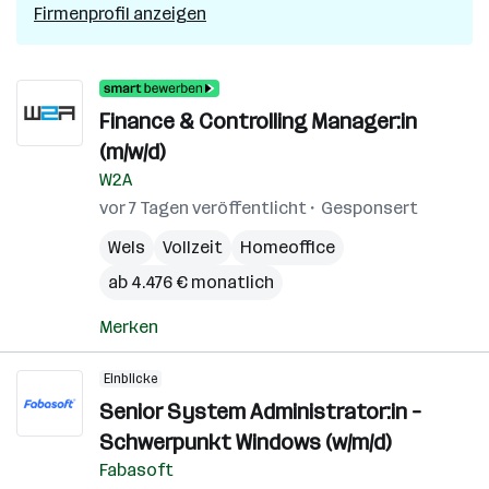
Firmenprofil anzeigen
Finance & Controlling Manager:in
(m/w/d)
W2A
vor 7 Tagen veröffentlicht
Gesponsert
Wels
Vollzeit
Homeoffice
ab 4.476 € monatlich
Merken
Einblicke
Senior System Administrator:in –
Schwerpunkt Windows (w/m/d)
Fabasoft