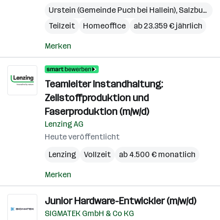
Urstein (Gemeinde Puch bei Hallein)
,
Salzburg
,
S
Teilzeit
Homeoffice
ab 23.359 € jährlich
Merken
Teamleiter Instandhaltung:
Zellstoffproduktion und
Faserproduktion (m/w/d)
Lenzing AG
Heute veröffentlicht
Lenzing
Vollzeit
ab 4.500 € monatlich
Merken
Junior Hardware-Entwickler (m/w/d)
SIGMATEK GmbH & Co KG