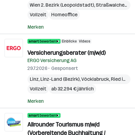
Wien 2. Bezirk (Leopoldstadt)
,
Straßwalchen
,
Pr
Vollzeit
Homeoffice
Merken
Einblicke
Videos
Versicherungsberater (m/w/d)
ERGO Versicherung AG
29.7.2026
Gesponsert
Linz
,
Linz-Land (Bezirk)
,
Vöcklabruck
,
Ried im Innkreis
Vollzeit
ab 32.294 € jährlich
Merken
Allrounder Tourismus m/w/d
(Vorbereitende Buchhaltung /