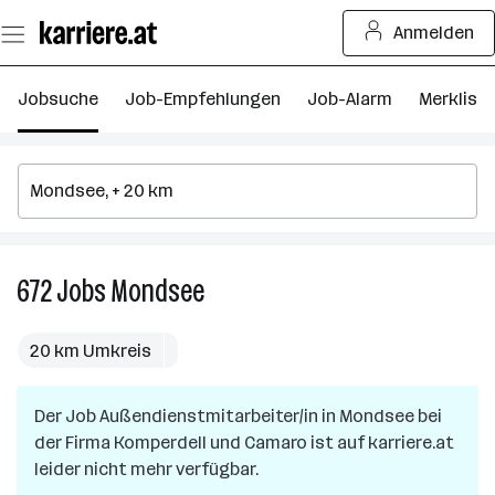
Zum
Anmelden
Seiteninhalt
springen
Jobsuche
Job-Empfehlungen
Job-Alarm
Merkliste
672
Jobs
Mondsee
672
Jobs
in
20 km Umkreis
Mondsee
Der Job
Außendienstmitarbeiter/in
in
Mondsee
bei
der Firma
Komperdell und Camaro
ist auf karriere.at
leider nicht mehr verfügbar.