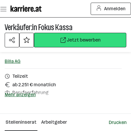
Zum
Anmelden
Seiteninhalt
springen
Verkäufer:in Fokus Kassa
Jetzt bewerben
Billa AG
Teilzeit
ab 2.251 € monatlich
Berufserfahrung
Mehr anzeigen
Mondsee
Über das Unternehmen
Stelleninserat
Arbeitgeber
Drucken
10000+ Mitarbeiter*innen