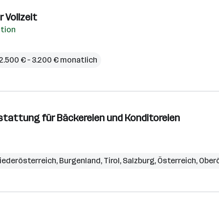
 Vollzeit
ation
2.500 € – 3.200 € monatlich
stattung für Bäckereien und Konditoreien
iederösterreich
,
Burgenland
,
Tirol
,
Salzburg
,
Österreich
,
Oberö