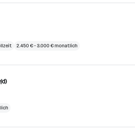
llzeit
2.450 € – 3.000 € monatlich
/d)
lich