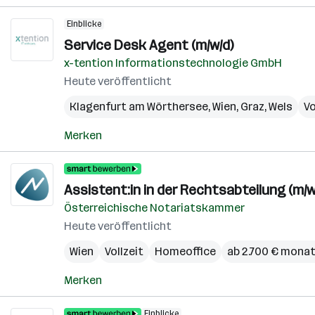
Einblicke
Service Desk Agent (m/w/d)
x-tention Informationstechnologie GmbH
Heute veröffentlicht
Klagenfurt am Wörthersee
,
Wien
,
Graz
,
Wels
Vo
Merken
Assistent:in in der Rechtsabteilung (m/w
Österreichische Notariatskammer
Heute veröffentlicht
Wien
Vollzeit
Homeoffice
ab 2.700 € monat
Merken
Einblicke