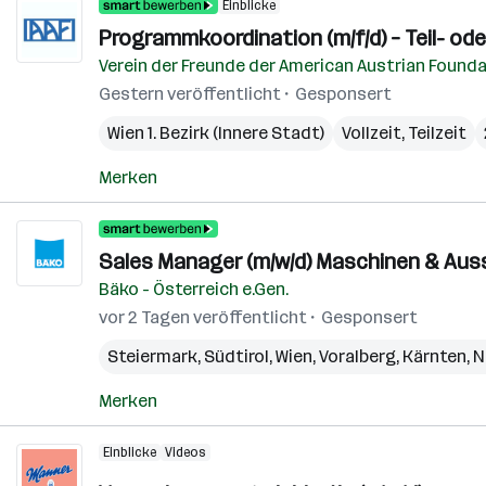
Einblicke
Programmkoordination (m/f/d) – Teil- oder
Verein der Freunde der American Austrian Found
Gestern veröffentlicht
Gesponsert
Wien 1. Bezirk (Innere Stadt)
Vollzeit, Teilzeit
Merken
Sales Manager (m/w/d) Maschinen & Aus
Bäko - Österreich e.Gen.
vor 2 Tagen veröffentlicht
Gesponsert
Steiermark
,
Südtirol
,
Wien
,
Voralberg
,
Kärnten
,
N
Merken
Einblicke
Videos