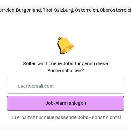
erreich
,
Burgenland
,
Tirol
,
Salzburg
,
Österreich
,
Oberösterreic
Sollen wir dir neue Jobs für genau diese
Suche schicken?
E-
Mail-
Adresse
Job-Alarm anlegen
Du erhältst nur neue passende Jobs – sonst nichts!