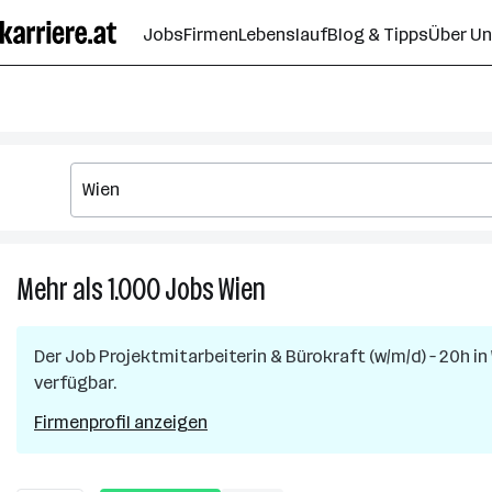
Zum
Jobs
Firmen
Lebenslauf
Blog & Tipps
Über U
Seiteninhalt
springen
Mehr als 1.000
Jobs
Wien
Mehr
als
1.000
Der Job
Projektmitarbeiterin & Bürokraft (w/m/d) – 20h
in
Jobs
verfügbar.
in
Wien
Firmenprofil anzeigen