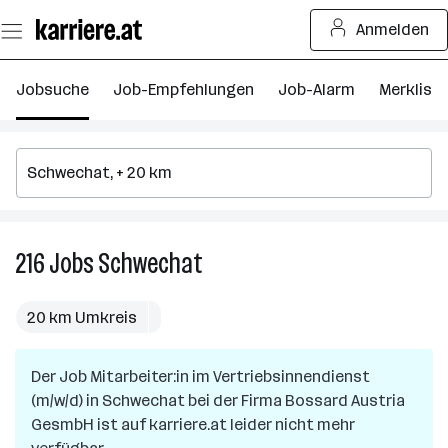
Zum
Anmelden
Seiteninhalt
springen
Jobsuche
Job-Empfehlungen
Job-Alarm
Merkliste
216
Jobs
Schwechat
216
Jobs
in
20 km Umkreis
Schwechat
Der Job
Mitarbeiter:in im Vertriebsinnendienst
(m/w/d)
in
Schwechat
bei der Firma
Bossard Austria
GesmbH
ist auf karriere.at leider nicht mehr