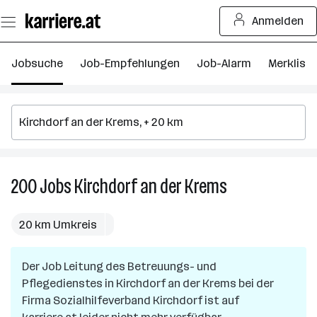
Zum
Anmelden
Seiteninhalt
springen
Jobsuche
Job-Empfehlungen
Job-Alarm
Merkliste
200
Jobs
Kirchdorf an der Krems
200
Jobs
in
20 km Umkreis
Kirchdorf
an
Der Job
Leitung des Betreuungs- und
der
Pflegedienstes
in
Kirchdorf an der Krems
Krems
bei der
Firma
Sozialhilfeverband Kirchdorf
ist auf