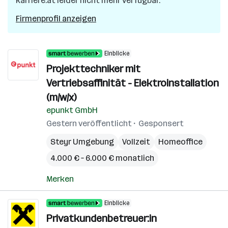
karriere.at leider nicht mehr verfügbar.
Firmenprofil anzeigen
Einblicke
Projekttechniker mit
Vertriebsaffinität - Elektroinstallation
(m/w/x)
epunkt GmbH
Gestern veröffentlicht
Gesponsert
Steyr Umgebung
Vollzeit
Homeoffice
4.000 € – 6.000 € monatlich
Merken
Einblicke
Privatkundenbetreuer:in