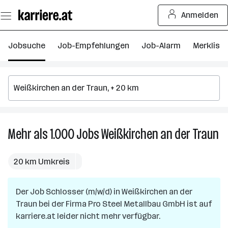
Zum
Anmelden
Seiteninhalt
springen
Jobsuche
Job-Empfehlungen
Job-Alarm
Merkliste
Mehr als 1.000
Jobs
Weißkirchen an der Traun
Me
al
1.
20 km Umkreis
Jo
in
Der Job
Schlosser (m/w/d)
in
Weißkirchen an der
We
Traun
bei der Firma
Pro Steel Metallbau GmbH
ist auf
an
karriere.at leider nicht mehr verfügbar.
de