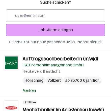
Suche schicken?
E-
Mail-
Adresse
Job-Alarm anlegen
Du erhältst nur neue passende Jobs – sonst nichts!
Auftragssachbearbeiter:in (m/w/d)
IFAS Personalmanagement GmbH
Heute veröffentlicht
Hörsching
Vollzeit
ab 35.700 € jährlich
Merken
Einblicke
Mechatroniker im Anlagenbau (m/w/d)