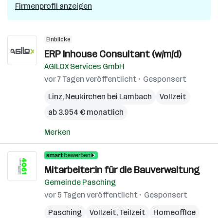
Tr
Firmenprofil anzeigen
Einblicke
ERP Inhouse Consultant (w/m/d)
AGILOX Services GmbH
vor 7 Tagen veröffentlicht
Gesponsert
Linz
,
Neukirchen bei Lambach
Vollzeit
ab 3.954 € monatlich
Merken
Mitarbeiter:in für die Bauverwaltung
Gemeinde Pasching
vor 5 Tagen veröffentlicht
Gesponsert
Pasching
Vollzeit, Teilzeit
Homeoffice