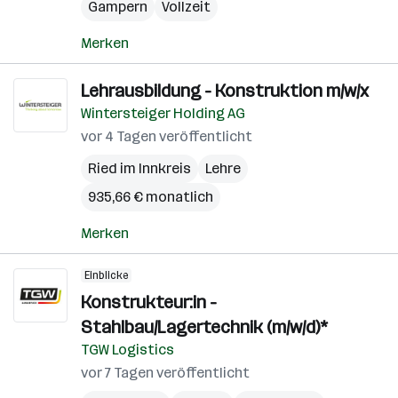
Gampern
Vollzeit
Merken
Lehrausbildung - Konstruktion m/w/x
Wintersteiger Holding AG
vor 4 Tagen veröffentlicht
Ried im Innkreis
Lehre
935,66 € monatlich
Merken
Einblicke
Konstrukteur:in -
Stahlbau/Lagertechnik (m/w/d)*
TGW Logistics
vor 7 Tagen veröffentlicht