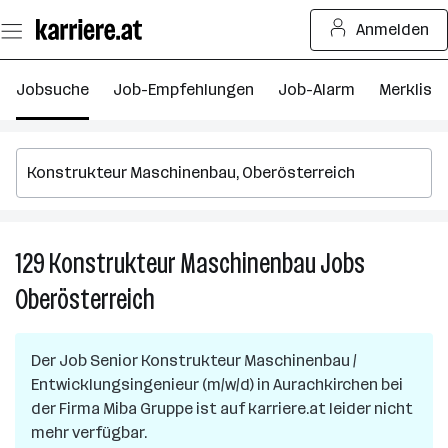
Zum
Anmelden
Seiteninhalt
springen
Jobsuche
Job-Empfehlungen
Job-Alarm
Merkliste
129
Konstrukteur Maschinenbau
Jobs
12
K
Oberösterreich
M
J
in
Der Job
Senior Konstrukteur Maschinenbau /
O
Entwicklungsingenieur (m/w/d)
in
Aurachkirchen
bei
der Firma
Miba Gruppe
ist auf karriere.at leider nicht
mehr verfügbar.