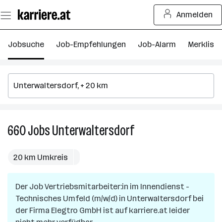
Zum
Anmelden
Seiteninhalt
springen
Jobsuche
Job-Empfehlungen
Job-Alarm
Merkliste
660
Jobs
Unterwaltersdorf
660
Jobs
in
20 km Umkreis
Unterwaltersdorf
Der Job
Vertriebsmitarbeiter:in im Innendienst -
Technisches Umfeld (m/w/d)
in
Unterwaltersdorf
bei
der Firma
Elegtro GmbH
ist auf karriere.at leider