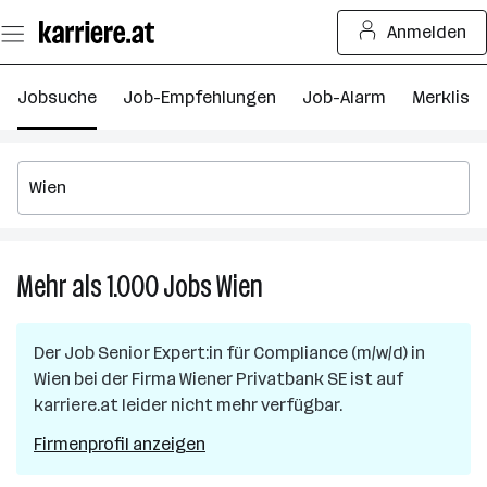
Zum
Anmelden
Seiteninhalt
springen
Jobsuche
Job-Empfehlungen
Job-Alarm
Merkliste
Mehr als 1.000
Jobs
Wien
Mehr
als
1.000
Der Job
Senior Expert:in für Compliance (m/w/d)
in
Jobs
Wien
bei der Firma
Wiener Privatbank SE
ist auf
in
karriere.at leider nicht mehr verfügbar.
Wien
Firmenprofil anzeigen