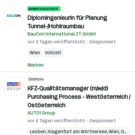
DiplomingenieurIn für Planung
Tunnel-/Hohlraumbau
BauCon International ZT GmbH
vor 3 Tagen veröffentlicht
Gesponsert
Wien
Vollzeit
Merken
Einblicke
KFZ-Qualitätsmanager (m/w/d)
Purchasing Process - Westösterreich /
Ostösterreich
AUTO1 Group
vor 6 Tagen veröffentlicht
Gesponsert
Leoben
,
Klagenfurt am Wörthersee
,
Wien
,
Graz
,