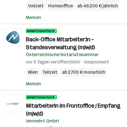
Vollzeit
Homeoffice
ab 46.200 € jährlich
Merken
Back-Office Mitarbeiter:in –
Standesverwaltung (m/w/d)
Österreichische Notariatskammer
vor 5 Tagen veröffentlicht
Gesponsert
Wien
Teilzeit
ab 2.700 € monatlich
Merken
MitarbeiterIn im Frontoffice / Empfang
(m/w/d)
Vermehrt GmbH